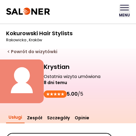
MENU
Kokurowski Hair Stylists
Rakowicka , Kraków
Powrót do wizytówki
Krystian
Ostatnia wizyta umówiona
8 dni temu
5.00
/5
Usługi
Zespół
Szczegóły
Opinie