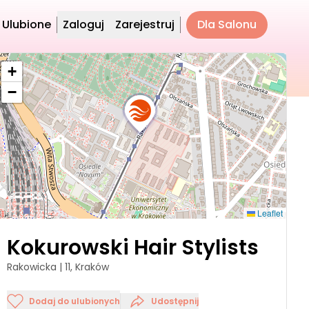
Ulubione
Zaloguj
Zarejestruj
Dla Salonu
+
−
Leaflet
Kokurowski Hair Stylists
Rakowicka | 11, Kraków
Dodaj do ulubionych
Udostępnij