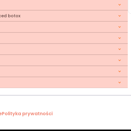
ced botox
e
Polityka prywatności