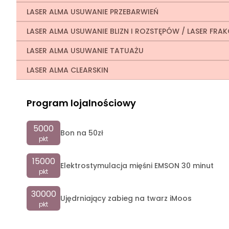
LASER ALMA USUWANIE PRZEBARWIEŃ
LASER ALMA USUWANIE BLIZN I ROZSTĘPÓW / LASER FRA
LASER ALMA USUWANIE TATUAŻU
LASER ALMA CLEARSKIN
Program lojalnościowy
5000
Bon na 50zł
pkt
15000
Elektrostymulacja mięśni EMSON 30 minut
pkt
30000
Ujędrniający zabieg na twarz iMoos
pkt