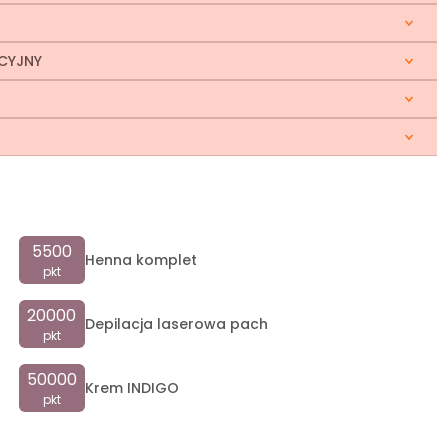
KCYJNY
5500
Henna komplet
pkt
20000
Depilacja laserowa pach
pkt
50000
Krem INDIGO
pkt