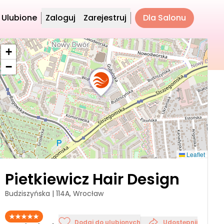
Ulubione
Zaloguj
Zarejestruj
Dla Salonu
+
−
Leaflet
Pietkiewicz Hair Design
Budziszyńska | 114A, Wrocław
Dodaj do ulubionych
Udostępnij