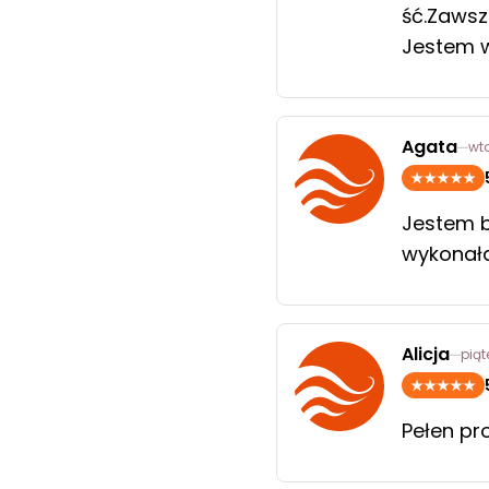
ść.Zawsz
Jestem w
Agata
wto
Jestem b
wykonała
Alicja
piąt
Pełen pr