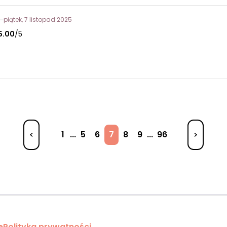
piątek, 7 listopad 2025
5.00
/5
1
...
5
6
7
8
9
...
96
e
Polityka prywatności