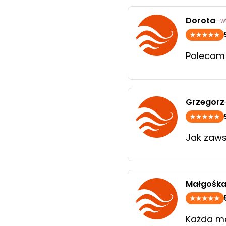
Dorota
w
Polecam
Grzegorz
Jak zaws
Małgośk
Każda mo