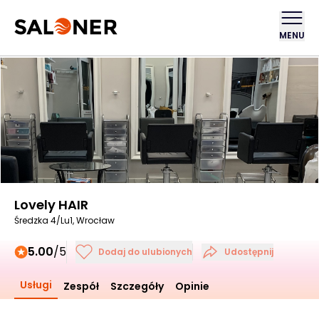
MENU
Lovely HAIR
Średzka 4/Lu1, Wrocław
5.00
/5
Dodaj do ulubionych
Udostępnij
Usługi
Zespół
Szczegóły
Opinie