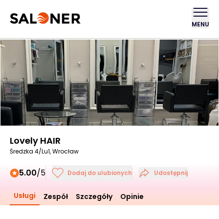
MENU
Lovely HAIR
Średzka 4/Lu1, Wrocław
5.00
/5
Dodaj do ulubionych
Udostępnij
Usługi
Zespół
Szczegóły
Opinie