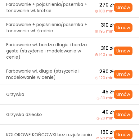
Farbowanie + pojaśnienia/pasemka +
270 zł
Umów
tonowanie wł. krótkie
180 min
Farbowanie + pojaśnienia/pasemka +
310 zł
Umów
tonowanie wł. średnie
195 min
Farbowanie wł. bardzo długie i bardzo
310 zł
gęste (strzyżenie i modelowanie w
Umów
140 min
cenie)
Farbowanie wł. długie (strzyżenie i
290 zł
Umów
modelowanie w cenie)
120 min
45 zł
Grzywka
Umów
30 min
40 zł
Grzywka dziecko
Umów
20 min
160 zł
KOLOROWE KOŃCOWKI bez rozjaśniania
Umów
90 min