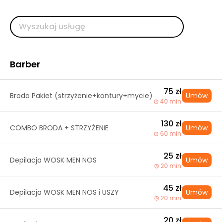
Barber
75 zł
Broda Pakiet (strzyżenie+kontury+mycie)
Umów
40 min
130 zł
COMBO BRODA + STRZYŻENIE
Umów
60 min
25 zł
Depilacja WOSK MEN NOS
Umów
20 min
45 zł
Depilacja WOSK MEN NOS i USZY
Umów
20 min
20 zł