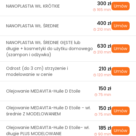
300 zł
NANOPLASTIA WŁ. KRÓTKIE
Umów
165 min
400 zł
NANOPLASTIA WŁ. ŚREDNIE
Umów
210 min
NANOPLASTIA WŁ. ŚREDNIE GĘSTE lub
630 zł
długie + kosmetyki do użytku domowego
Umów
210 min
(szampon i odżywka)
Odrost (do 3 cm) strzyżenie i
210 zł
Umów
modelowanie w cenie
120 min
150 zł
Olejowanie MEDAVITA-Huile D Etoile
75 min
Olejowanie MEDAVITA-Huile D Etoile - wł.
150 zł
Umów
średnie Z MODELOWANIEM
75 min
Olejowanie MEDAVITA-Huile D Etoile- wł.
185 zł
Umów
długie PLUS MODELOWANIE
90 min