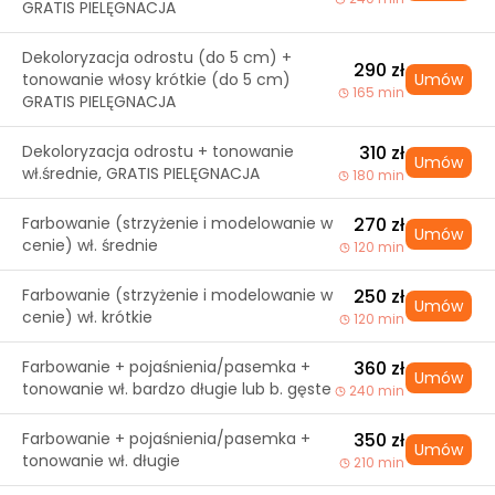
GRATIS PIELĘGNACJA
Dekoloryzacja odrostu (do 5 cm) +
290 zł
tonowanie włosy krótkie (do 5 cm)
Umów
165 min
GRATIS PIELĘGNACJA
Dekoloryzacja odrostu + tonowanie
310 zł
Umów
wł.średnie, GRATIS PIELĘGNACJA
180 min
Farbowanie (strzyżenie i modelowanie w
270 zł
Umów
cenie) wł. średnie
120 min
Farbowanie (strzyżenie i modelowanie w
250 zł
Umów
cenie) wł. krótkie
120 min
Farbowanie + pojaśnienia/pasemka +
360 zł
Umów
tonowanie wł. bardzo długie lub b. gęste
240 min
Farbowanie + pojaśnienia/pasemka +
350 zł
Umów
tonowanie wł. długie
210 min