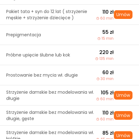
Pakiet tata + syn do 12 lat ( strzyżenie
110 zł
Umów
męskie + strzyżenie dziecięce )
60 min
55 zł
Prepigmentacja
15 min
220 zł
Próbne upięcie ślubne lub kok
135 min
60 zł
Prostowanie bez mycia wł. długie
30 min
Strzyżenie damskie bez modelowania wł.
105 zł
Umów
długie
60 min
Strzyżenie damskie bez modelowania wł.
110 zł
Umów
długie, gęste
60 min
Strzyżenie damskie bez modelowania wł.
85 zł
Umów
krótkie