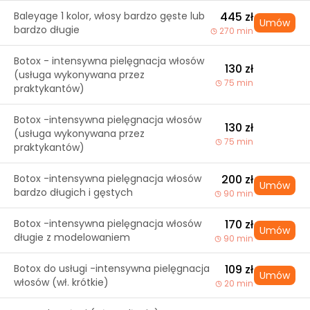
Baleyage 1 kolor, włosy bardzo gęste lub
445 zł
Umów
bardzo długie
270 min
Botox - intensywna pielęgnacja włosów
130 zł
(usługa wykonywana przez
75 min
praktykantów)
Botox -intensywna pielęgnacja włosów
130 zł
(usługa wykonywana przez
75 min
praktykantów)
Botox -intensywna pielęgnacja włosów
200 zł
Umów
bardzo długich i gęstych
90 min
Botox -intensywna pielęgnacja włosów
170 zł
Umów
długie z modelowaniem
90 min
Botox do usługi -intensywna pielęgnacja
109 zł
Umów
włosów (wł. krótkie)
20 min