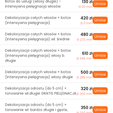
Botox do usługi (włosy długie) -
130 zł
Umów
intensywna pielęgnacja włosów
30 min
Dekoloryzacja całych włosów + botox
420 zł
Umów
(intensywna pielęgnacja)
0 min
Dekoloryzacja całych włosów + botox
480 zł
Umów
(intensywna pielęgnacja) wł. średnie
270 min
Dekoloryzacja całych włosów + botox
610 zł
(intensywna pielęgnacja) włosy b.
Umów
345 min
długie
Dekoloryzacja całych włosów + botox
500 zł
Umów
(intensywna pielęgnacja) włosy długie
285 min
Dekoloryzacja odrostu (do 5 cm) +
320 zł
Umów
tonowanie wł.długie GRATIS PIELĘGNACJA
200 min
Dekoloryzacja odrostu (do 5 cm) +
350 zł
tonowanie wł. bardzo długie i gęste,
Umów
240 min