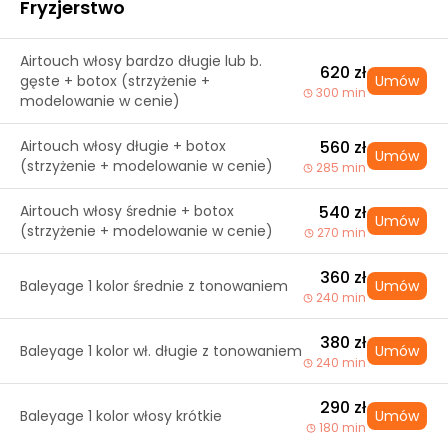
Fryzjerstwo
Airtouch włosy bardzo długie lub b.
620 zł
gęste + botox (strzyżenie +
Umów
300 min
modelowanie w cenie)
Airtouch włosy długie + botox
560 zł
Umów
(strzyżenie + modelowanie w cenie)
285 min
Airtouch włosy średnie + botox
540 zł
Umów
(strzyżenie + modelowanie w cenie)
270 min
360 zł
Baleyage 1 kolor średnie z tonowaniem
Umów
240 min
380 zł
Baleyage 1 kolor wł. długie z tonowaniem
Umów
240 min
290 zł
Baleyage 1 kolor włosy krótkie
Umów
180 min