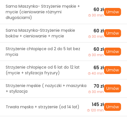
Sama Maszynka- Strzyżenie męskie +
60 zł
mycie (cieniowanie różnymi
Umów
30 min
długościami)
Sama Maszynka-Strzyżenie męskie
60 zł
Umów
boków + cieniowanie + mycie
30 min
Strzyżenie chłopięce od 2 do 5 lat bez
60 zł
Umów
mycia
30 min
Strzyżenie chłopięce od 6 lat do 12 lat
65 zł
Umów
(mycie + stylizacja fryzury)
40 min
Strzyżenie męskie ( nożyczki + maszynka
70 zł
Umów
+ stylizacja
30 min
145 zł
Trwała męska + strzyżenie (od 14 lat)
Umów
120 min