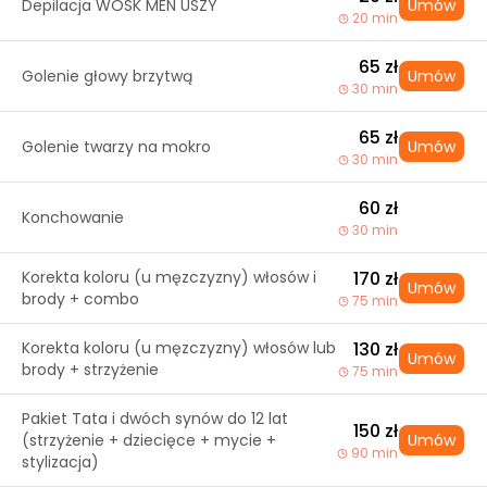
Depilacja WOSK MEN USZY
Umów
20 min
65 zł
Golenie głowy brzytwą
Umów
30 min
65 zł
Golenie twarzy na mokro
Umów
30 min
60 zł
Konchowanie
30 min
Korekta koloru (u męzczyzny) włosów i
170 zł
Umów
brody + combo
75 min
Korekta koloru (u męzczyzny) włosów lub
130 zł
Umów
brody + strzyżenie
75 min
Pakiet Tata i dwóch synów do 12 lat
150 zł
(strzyżenie + dziecięce + mycie +
Umów
90 min
stylizacja)