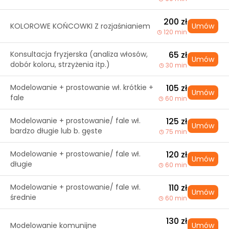
200 zł
KOLOROWE KOŃCOWKI Z rozjaśnianiem
Umów
120 min
Konsultacja fryzjerska (analiza włosów,
65 zł
Umów
dobór koloru, strzyżenia itp.)
30 min
Modelowanie + prostowanie wł. krótkie +
105 zł
Umów
fale
60 min
Modelowanie + prostowanie/ fale wł.
125 zł
Umów
bardzo długie lub b. gęste
75 min
Modelowanie + prostowanie/ fale wł.
120 zł
Umów
długie
60 min
Modelowanie + prostowanie/ fale wł.
110 zł
Umów
średnie
60 min
130 zł
Modelowanie komunijne
Umów