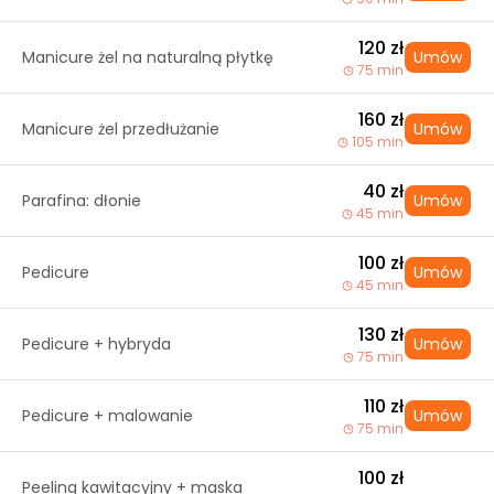
120 zł
Manicure żel na naturalną płytkę
Umów
75 min
160 zł
Manicure żel przedłużanie
Umów
105 min
40 zł
Parafina: dłonie
Umów
45 min
100 zł
Pedicure
Umów
45 min
130 zł
Pedicure + hybryda
Umów
75 min
110 zł
Pedicure + malowanie
Umów
75 min
100 zł
Peeling kawitacyjny + maska