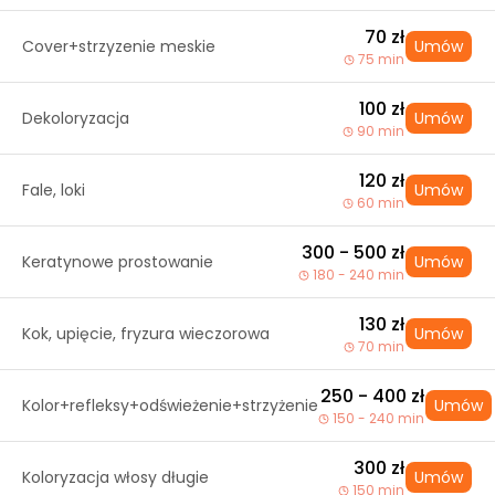
70 zł
Cover+strzyzenie meskie
Umów
75 min
100 zł
Dekoloryzacja
Umów
90 min
120 zł
Fale, loki
Umów
60 min
300 - 500 zł
Keratynowe prostowanie
Umów
180 - 240 min
130 zł
Kok, upięcie, fryzura wieczorowa
Umów
70 min
250 - 400 zł
Kolor+refleksy+odświeżenie+strzyżenie
Umów
150 - 240 min
300 zł
Koloryzacja włosy długie
Umów
150 min