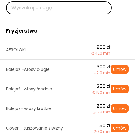
Fryzjerstwo
900 zł
AFROLOKI
420 min
300 zł
Balejaż -włosy długie
Umów
210 min
250 zł
Balejaż -włosy średnie
Umów
150 min
200 zł
Balejaz- włosy krótkie
Umów
120 min
50 zł
Cover - tuszowanie siwizny
Umów
30 min