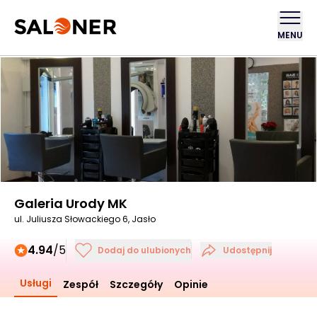
MENU
Galeria Urody MK
ul. Juliusza Słowackiego 6, Jasło
4.94
/5
Dodaj do ulubionych
Udostępnij
Usługi
Zespół
Szczegóły
Opinie