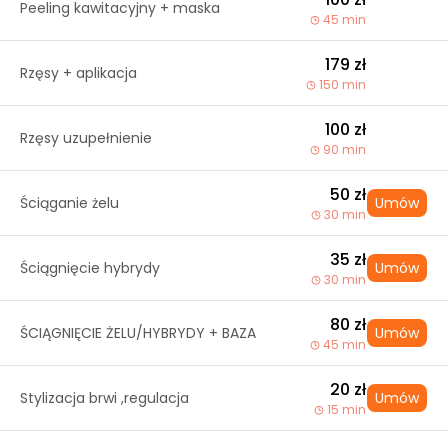
Peeling kawitacyjny + maska
45 min
179 zł
Rzęsy + aplikacja
150 min
100 zł
Rzęsy uzupełnienie
90 min
50 zł
Ściąganie żelu
Umów
30 min
35 zł
Ściągnięcie hybrydy
Umów
30 min
80 zł
ŚCIĄGNIĘCIE ŻELU/HYBRYDY + BAZA
Umów
45 min
20 zł
Stylizacja brwi ,regulacja
Umów
15 min