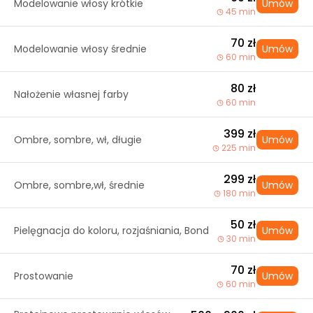
Modelowanie włosy krótkie
Umów
45 min
70 zł
Modelowanie włosy średnie
Umów
60 min
80 zł
Nałożenie własnej farby
60 min
399 zł
Ombre, sombre, wł, długie
Umów
225 min
299 zł
Ombre, sombre,wł, średnie
Umów
180 min
50 zł
Pielęgnacja do koloru, rozjaśniania, Bond
Umów
30 min
70 zł
Prostowanie
Umów
60 min