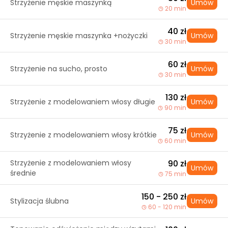
Strzyżenie męskie maszynką
Umów
20 min
40 zł
Strzyżenie męskie maszynka +nożyczki
Umów
30 min
60 zł
Strzyżenie na sucho, prosto
Umów
30 min
130 zł
Strzyżenie z modelowaniem włosy długie
Umów
90 min
75 zł
Strzyżenie z modelowaniem włosy krótkie
Umów
60 min
Strzyżenie z modelowaniem włosy
90 zł
Umów
średnie
75 min
150 - 250 zł
Stylizacja ślubna
Umów
60 - 120 min