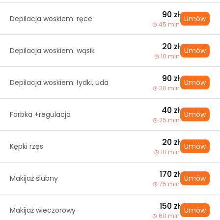
90 zł
Depilacja woskiem: ręce
Umów
45 min
20 zł
Depilacja woskiem: wąsik
Umów
10 min
90 zł
Depilacja woskiem: łydki, uda
Umów
30 min
40 zł
Farbka +regulacja
Umów
25 min
20 zł
Kępki rzęs
Umów
10 min
170 zł
Makijaż ślubny
Umów
75 min
150 zł
Makijaż wieczorowy
Umów
60 min