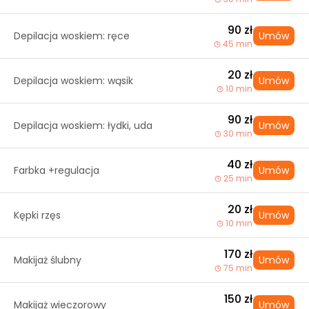
90 zł
Depilacja woskiem: ręce
Umów
45 min
20 zł
Depilacja woskiem: wąsik
Umów
10 min
90 zł
Depilacja woskiem: łydki, uda
Umów
30 min
40 zł
Farbka +regulacja
Umów
25 min
20 zł
Kępki rzęs
Umów
10 min
170 zł
Makijaż ślubny
Umów
75 min
150 zł
Makijaż wieczorowy
Umów