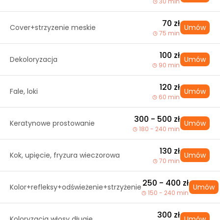
30 min
70 zł
Cover+strzyzenie meskie
Umów
75 min
100 zł
Dekoloryzacja
Umów
90 min
120 zł
Fale, loki
Umów
60 min
300 - 500 zł
Keratynowe prostowanie
Umów
180 - 240 min
130 zł
Kok, upięcie, fryzura wieczorowa
Umów
70 min
250 - 400 zł
Kolor+refleksy+odświeżenie+strzyżenie
Umów
150 - 240 min
300 zł
Koloryzacja włosy długie
Umów