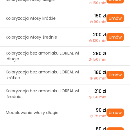
150 min
150 zł
Koloryzacja włosy krótkie
Umów
90 min
200 zł
Koloryzacja włosy średnie
Umów
120 min
Koloryzacja bez amoniaku LOREAL wł
280 zł
.długie
150 min
Koloryzacja bez amoniaku LOREAL wł
160 zł
Umów
.krótkie
90 min
Koloryzacja bez amoniaku LOREAL wł
210 zł
.średnie
150 min
90 zł
Modelowanie włosy długie
Umów
75 min
60 zł