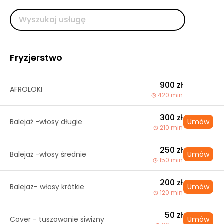
Fryzjerstwo
900 zł
AFROLOKI
420 min
300 zł
Balejaż -włosy długie
Umów
210 min
250 zł
Balejaż -włosy średnie
Umów
150 min
200 zł
Balejaz- włosy krótkie
Umów
120 min
50 zł
Cover - tuszowanie siwizny
Umów