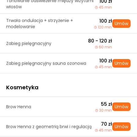
Tonowanie odświeżenie między wizytami
100 zł
włosów
45 min
Trwała ondulacja + strzyżenie +
100 zł
Umów
modelowanie
120 min
80 - 120 zł
Zabieg pielęgnacyjny
60 min
100 zł
Zabieg pielęgnacyjny sauna ozonowa
Umów
45 min
Kosmetyka
55 zł
Brow Henna
Umów
30 min
70 zł
Brow Henna z geometrią brwi i regulacją
Umów
45 min