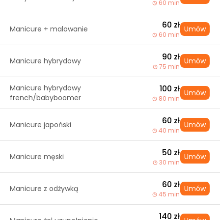
60 min
60 zł
Manicure + malowanie
Umów
60 min
90 zł
Manicure hybrydowy
Umów
75 min
Manicure hybrydowy
100 zł
Umów
french/babyboomer
80 min
60 zł
Manicure japoński
Umów
40 min
50 zł
Manicure męski
Umów
30 min
60 zł
Manicure z odżywką
Umów
45 min
140 zł