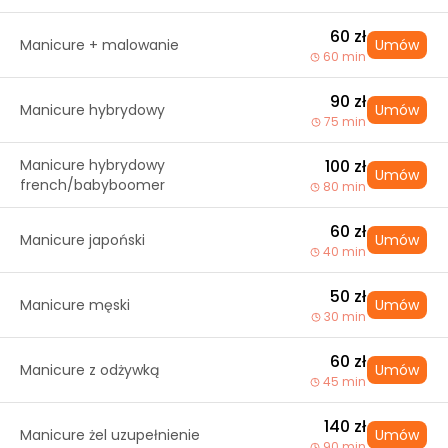
60 zł
Manicure + malowanie
Umów
60 min
90 zł
Manicure hybrydowy
Umów
75 min
Manicure hybrydowy
100 zł
Umów
french/babyboomer
80 min
60 zł
Manicure japoński
Umów
40 min
50 zł
Manicure męski
Umów
30 min
60 zł
Manicure z odżywką
Umów
45 min
140 zł
Manicure żel uzupełnienie
Umów
90 min