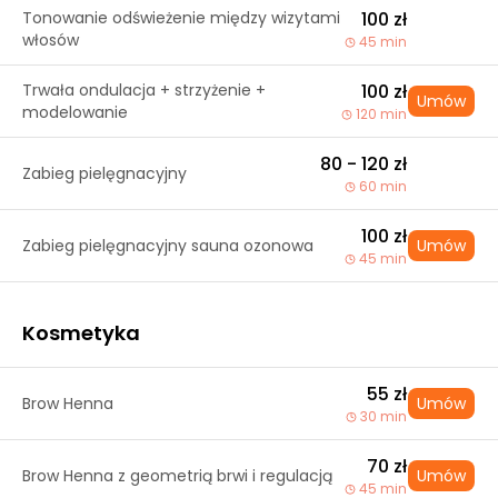
Tonowanie odświeżenie między wizytami
100 zł
włosów
45 min
Trwała ondulacja + strzyżenie +
100 zł
Umów
modelowanie
120 min
80 - 120 zł
Zabieg pielęgnacyjny
60 min
100 zł
Zabieg pielęgnacyjny sauna ozonowa
Umów
45 min
Kosmetyka
55 zł
Brow Henna
Umów
30 min
70 zł
Brow Henna z geometrią brwi i regulacją
Umów
45 min