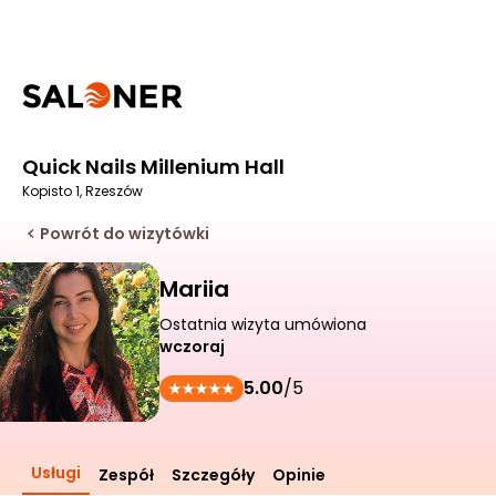
Quick Nails Millenium Hall
Kopisto 1, Rzeszów
Powrót do wizytówki
Mariia
Ostatnia wizyta umówiona
wczoraj
5.00
/5
Usługi
Zespół
Szczegóły
Opinie