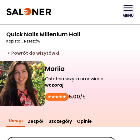
MENU
Quick Nails Millenium Hall
Kopisto 1, Rzeszów
Powrót do wizytówki
Mariia
Ostatnia wizyta umówiona
wczoraj
5.00
/5
Usługi
Zespół
Szczegóły
Opinie