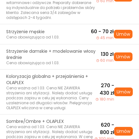
60 min
witaminowe i odżywcze. Preparaty dobierane
są indywidualnie do potrzeb i problemów skóry
klienta. Zalecana seria 3/4 zabiegów w
odstępach 2-4 tygodni.
60 - 70 zł
Strzyżenie męskie
Umów
Cena obowiązująca od 1.03.
45 min
Strzyżenie damskie + modelowanie włosy
130 zł
Umów
średnie
60 min
Cena obowiązująca od 1.03.
Koloryzacja globalna + przejaśnienia +
OLAPLEX
270 -
Cena ważna od 1.03. Cena NIE ZAWIERA
Umów
430 zł
strzyżenia ani stylizacji.. Należy dodać usługę
podczas zapisu w celu jej wykonania. Ceny
180 min
uzależnione od długości włosów. Pielęgnacja
OLAPLEX wliczona w cenę usługi.
Sombre/Ombre + OLAPLEX
620 -
Cena ważna od 1.03. Cena NIE ZAWIERA
Umów
800 zł
strzyżenia ani stylizacji.. Należy dodać usługę
podczas zapisu w celu jej wykonania. W cenę
300 min