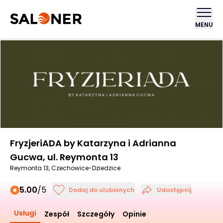
MENU
FryzjeriADA by Katarzyna i Adrianna
Gucwa, ul. Reymonta 13
Reymonta 13, Czechowice-Dziedzice
5.00
/5
Dodaj do ulubionych
Udostępnij
Usługi
Zespół
Szczegóły
Opinie