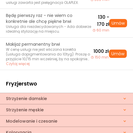
usługi zawarta jest pielęgnacja OLAPLEX.
Będę pierwszy raz - nie wiem co
130 -
konkretnie ale chcę piękne brwi
Umów
170 zł
Usługa dla niezdecydowanych - Ada dobierze
60 min
idealną stylizację na miejscu.
Makijaż permanentny brwi
W cenę usługi nie jest wliczona korekta
1000 zł
Umów
(usługa dopigmentowania do 10tyg). Proszę o
150 min
przyjście 10/15 min wcześniej, by na spokojnie
wypełnić kartę zabiegową. Kolor, kształt oraz
Czytaj więcej
metodą są omawiane na wizycie.
Pigmentacja następuje dopiero po wyrażeniu
zgody i akceptacje rysunku przez klienta. Zapis
Fryzjerstwo
wymaga wpłaty bezzwrotnego zadatku
potwierdzającego zapis. Proszę w tym celu o
kontakt z Adą 577 457 550. Pamiętaj, że zabieg
makijażu permanentnego jest zabiegiem z
Strzyżenie damskie
przerwaniem ciągłości naskórka. Upewnij się
przed zapisem, że nie masz przeciwwskazań
Strzyżenie męskie
do wykonania go. PRZECIWWSKAZANIA
BEZWGLĘDNE: - ciąża - alergia na barwniki
fryzjerskie - łuszczyca i bielactwo w fazie
Modelowanie i czesanie
aktywnej - nieustabilizowana cukrzyca -
hemofilia - HIV - żółtaczka typu C - opryszczka
Koloryzacja