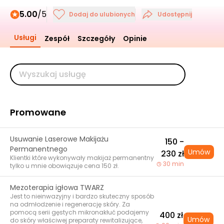
5.00
/5
Dodaj do ulubionych
Udostępnij
Usługi
Zespół
Szczegóły
Opinie
Promowane
Usuwanie Laserowe Makijażu
150 -
Permanentnego
Umów
230 zł
Klientki które wykonywały makijaż permanentny
30 min
tylko u mnie obowiązuje cena 150 zł.
Mezoterapia igłowa TWARZ
Jest to nieinwazyjny i bardzo skuteczny sposób
na odmłodzenie i regenerację skóry. Za
pomocą serii gęstych mikronakłuć podajemy
400 zł
Umów
do skóry właściwej preparaty rewitalizujące,