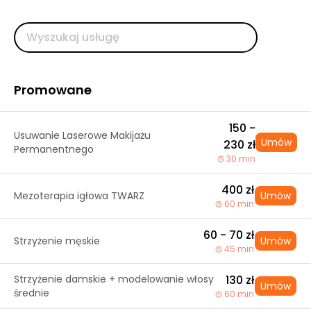
Promowane
150 -
Usuwanie Laserowe Makijażu
Umów
230 zł
Permanentnego
30 min
400 zł
Mezoterapia igłowa TWARZ
Umów
60 min
60 - 70 zł
Strzyżenie męskie
Umów
45 min
Strzyżenie damskie + modelowanie włosy
130 zł
Umów
średnie
60 min