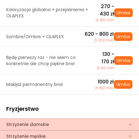
270 -
Koloryzacja globalna + przejaśnienia +
Umów
430 zł
OLAPLEX
180 min
620 - 800 zł
Sombre/Ombre + OLAPLEX
Umów
300 min
130 -
Będę pierwszy raz - nie wiem co
Umów
170 zł
konkretnie ale chcę piękne brwi
60 min
1000 zł
Makijaż permanentny brwi
Umów
150 min
Fryzjerstwo
Strzyżenie damskie
Strzyżenie męskie