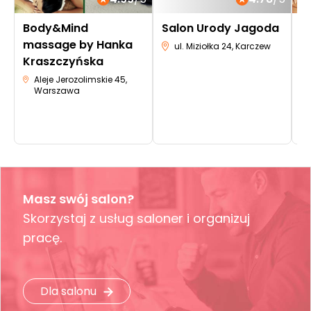
Body&Mind
Salon Urody Jagoda
B
massage by Hanka
m
ul. Miziołka 24, Karczew
Kraszczyńska
K
A
Aleje Jerozolimskie 45,
Warszawa
Masz swój salon?
Skorzystaj z usług saloner i organizuj
pracę.
Dla salonu