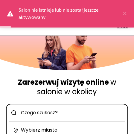
Logowanie dla obsługi salonów: przejdź do
Dla Salonu
a następnie
wybierz
Zaloguj się
Salon nie istnieje lub nie został jeszcze 
×
aktywowany
MENU
Zarezerwuj wizytę online
w
salonie w okolicy