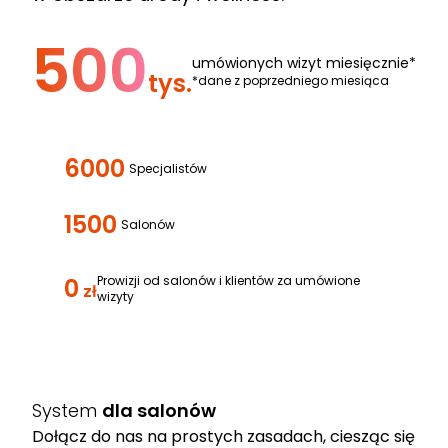
500
umówionych wizyt miesięcznie*
tys.
*dane z poprzedniego miesiąca
6000
Specjalistów
1500
Salonów
0
Prowizji od salonów i klientów za umówione
zł
wizyty
System
dla salonów
Dołącz do nas na prostych zasadach, ciesząc się