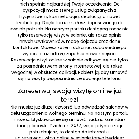
nich spełnia najbardziej Twoje oczekiwania. Do
dyspozycji masz szereg usług związanych z
fryzjerstwem, kosmetologią, depilacją, a nawet
trychologią. Dzięki temu możesz dopasować ją do
swoich potrzeb. Na naszym portalu dostępną masz nie
tylko rezerwację wizyt w salonie, ale także opinie
innych użytkowników, mapę dojazdu oraz dane
kontaktowe. Możesz zatem dokonać odpowiedniego
wyboru oraz odkryć zupełnie nowe miejsca.
Rezerwacja wizyt online w salonie odbywa się nie tylko
za pośrednictwem strony internetowej, ale także
wygodnej w obsłudze aplikacji. Pobierz ją, aby umówić
się na wizytę bezpośrednio ze swojego telefonu.
Zarezerwuj swoją wizytę online już
teraz!
Nie musisz już dłużej dzwonić lub odwiedzać salonów w
celu uzgodnienia wolnego terminu. Na naszym portalu
możesz błyskawicznie się umówić, widząc kalendarz
danej placówki. Działa on 24/7, więc jedyne czego
potrzebujesz, to dostęp do internetu.
Po rezerwacji wizyt online w salonie łatwo będziesz