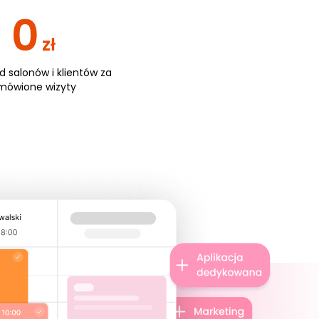
0
zł
od salonów i klientów za
mówione wizyty