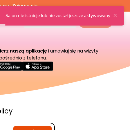
bierz
Zaloguj się
Ulubione
Zaloguj
Zarejestruj
Dla Salonu
ierz naszą aplikację
i umawiaj się na wizyty
pośrednio z telefonu.
licy