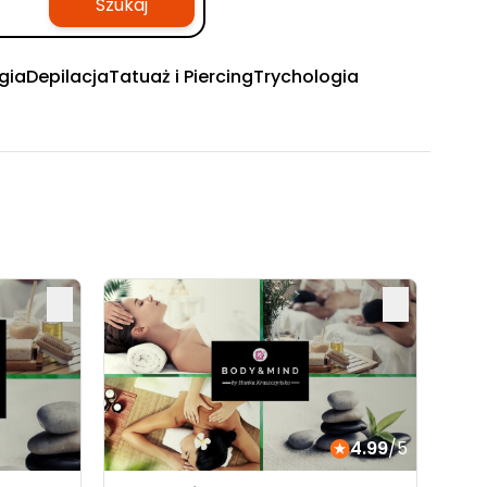
Szukaj
gia
Depilacja
Tatuaż i Piercing
Trychologia
4.99
/5