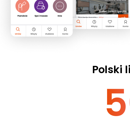
Polski l
5