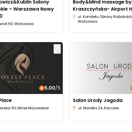
owicz&Kublin Salony
Body&Mind massage by
rskie – Warszawa Nowy
Kraszczyńska- Airport H
60
ul. Komitetu Obrony Robotnikó
Warszawa
wiat 60, Warszawa
5.00
/5
Place
Salon Urody Jagoda
wska 101, Mińsk Mazowiecki
ul. Miziołka 24, Karczew