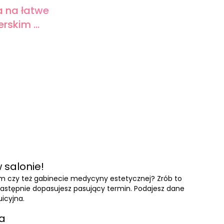
a na łatwe
rskim ...
 salonie!
ym czy też gabinecie medycyny estetycznej? Zrób to
a następnie dopasujesz pasujący termin. Podajesz dane
uicyjna.
ia