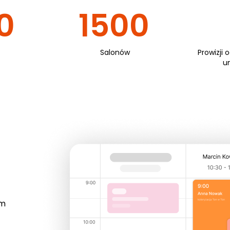
0
1500
Salonów
Prowizji 
u
em