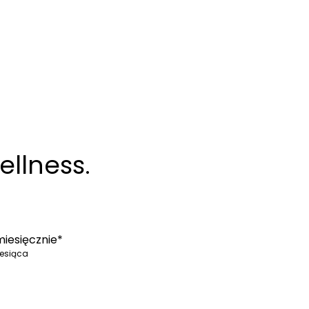
ellness.
iesięcznie*
iesiąca