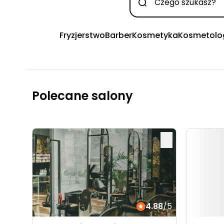
Fryzjerstwo
Barber
Kosmetyka
Kosmetolo
Polecane salony
4.88
/5