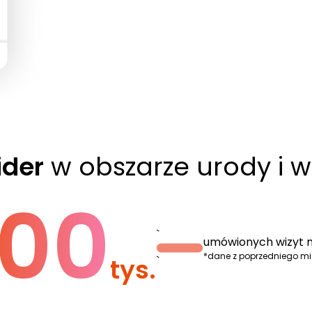
ider
w obszarze urody i w
00
`
umówionych wizyt m
*dane z poprzedniego m
tys.
`