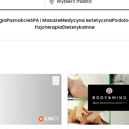
gia
Paznokcie
SPA i Masaże
Medycyna estetyczna
Podolo
Fizjoterapia
Dietetyka
Inne
4.95
/5