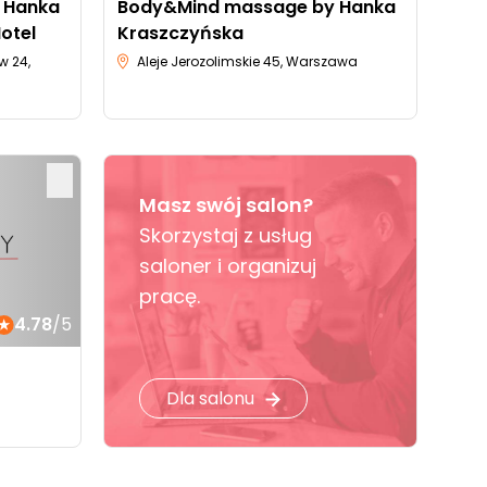
 Hanka
Body&Mind massage by Hanka
otel
Kraszczyńska
w 24,
Aleje Jerozolimskie 45, Warszawa
Masz swój salon?
Skorzystaj z usług
saloner i organizuj
pracę.
4.78
/5
Dla salonu