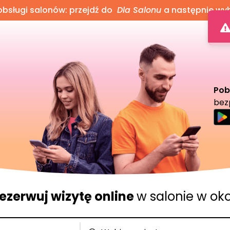
bsługi salonów: przejdź do
Dla Salonu
a następnie wy
Pob
bez
ezerwuj wizytę online
w salonie w oko