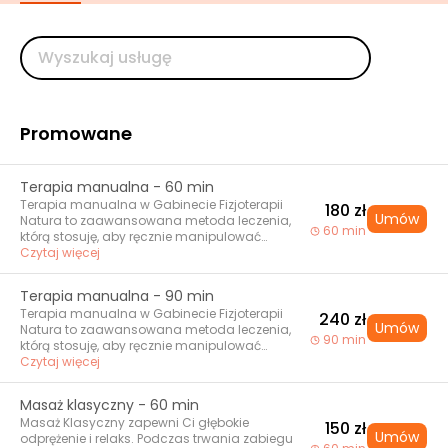
Promowane
Terapia manualna - 60 min
Terapia manualna w Gabinecie Fizjoterapii
180 zł
Umów
Natura to zaawansowana metoda leczenia,
60 min
którą stosuję, aby ręcznie manipulować
tkankami miękkimi i stawami, redukując ból i
Czytaj więcej
poprawiając funkcje ruchowe. Specjalizuję się
w technikach takich jak manipulacja HVLA,
Terapia manualna - 90 min
pinoterapia, sucha igłoterapia (Dry Needling)
Terapia manualna w Gabinecie Fizjoterapii
oraz terapia powłok brzusznych. Dzięki
240 zł
Umów
Natura to zaawansowana metoda leczenia,
profesjonalnemu podejściu i tytułowi terapeuty
90 min
którą stosuję, aby ręcznie manipulować
manualnego w koncepcji FRSc, skutecznie
tkankami miękkimi i stawami, redukując ból i
Czytaj więcej
pomagam w leczeniu bólu kręgosłupa,
poprawiając funkcje ruchowe. Specjalizuję się
stawów, mięśni oraz migren. Moje usługi
w technikach takich jak manipulacja HVLA,
przyniosły ulgę wielu klientom, którzy teraz
Masaż klasyczny - 60 min
pinoterapia, sucha igłoterapia (Dry Needling)
cieszą się lepszą jakością życia.
Masaż Klasyczny zapewni Ci głębokie
oraz terapia powłok brzusznych. Dzięki
150 zł
Umów
odprężenie i relaks. Podczas trwania zabiegu
profesjonalnemu podejściu i tytułowi terapeuty