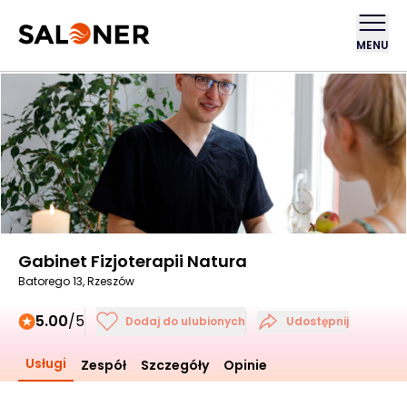
MENU
Gabinet Fizjoterapii Natura
Batorego 13, Rzeszów
5.00
/5
Dodaj do ulubionych
Udostępnij
Usługi
Zespół
Szczegóły
Opinie