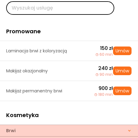
Promowane
150 zł
Laminacja brwi z koloryzacją
Umów
60 min
240 zł
Makijaż okazjonalny
Umów
90 min
900 zł
Makijaż permanentny brwi
Umów
180 min
Kosmetyka
Brwi