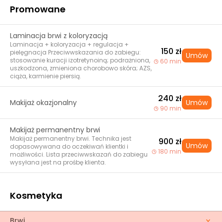
Promowane
Laminacja brwi z koloryzacją
Laminacja + koloryzacja + regulacja +
150 zł
pielęgnacja Przeciwwskazania do zabiegu:
Umów
stosowanie kuracji izotretynoiną; podrażniona,
60 min
uszkodzona, zmieniona chorobowo skóra; AZS,
ciąża, karmienie piersią.
240 zł
Makijaż okazjonalny
Umów
90 min
Makijaż permanentny brwi
Makijaż permanentny brwi. Technika jest
900 zł
Umów
dopasowywana do oczekiwań klientki i
180 min
możliwości. Lista przeciwwskazań do zabiegu
wysyłana jest na prośbę klienta.
Kosmetyka
Brwi