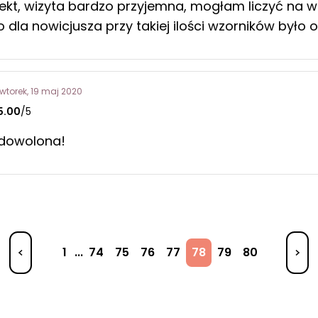
fekt, wizyta bardzo przyjemna, mogłam liczyć na 
co dla nowicjusza przy takiej ilości wzorników był
wtorek, 19 maj 2020
5.00
/5
dowolona!
1
...
74
75
76
77
78
79
80