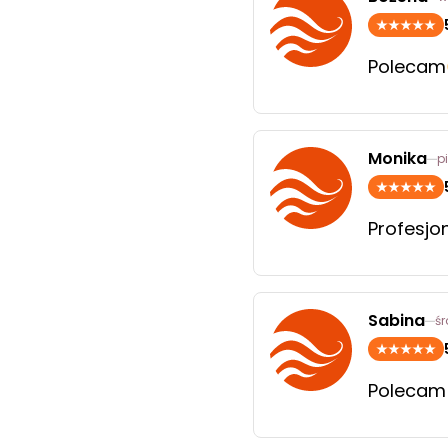
Polecam
Monika
p
Profesjo
Sabina
ś
Polecam 