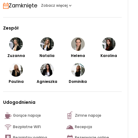
Zamknięte
Zobacz więcej
Zespół
Zuzanna
Natalia
Helena
Karolina
Paulina
Agnieszka
Dominika
Udogodnienia
Gorące napoje
Zimne napoje
Bezpłatne WiFi
Recepcja
Bezpłatny parking
Rezerwacje online