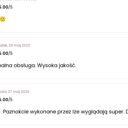
5.00
/5
🙂
iątek, 29 maj 2020
5.00
/5
nalna obsługa. Wysoka jakość.
roda, 27 maj 2020
5.00
/5
. Paznokcie wykonane przez Ize wyglądają super. D