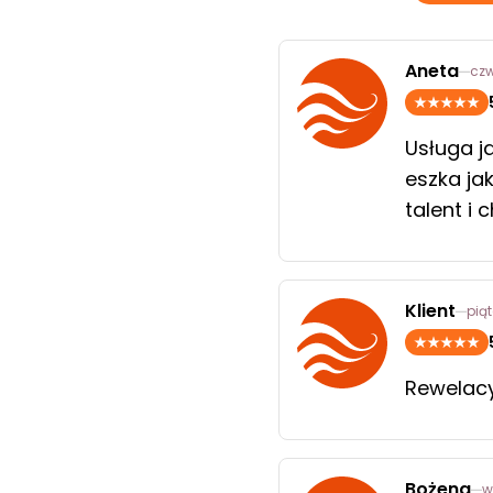
Aneta
czw
Usługa j
eszka ja
talent i
Klient
pią
Rewelac
Bożena
w