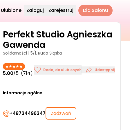
Ulubione
Zaloguj
Zarejestruj
Dla Salonu
Perfekt Studio Agnieszka
Gawenda
Solidarności | 5/1, Ruda Śląska
Dodaj do ulubionych
Udostępnij
5.00
/5
(714)
Informacje ogólne
+48734496347
Zadzwoń