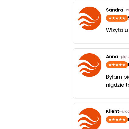
Sandra
w
Wizyta u
Anna
piąt
Byłam pi
nigdzie 
Klient
śro