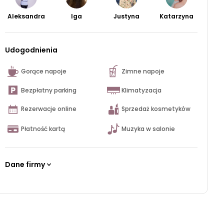
Aleksandra
Iga
Justyna
Katarzyna
Udogodnienia
Gorące napoje
Zimne napoje
Bezpłatny parking
Klimatyzacja
Rezerwacje online
Sprzedaż kosmetyków
Płatność kartą
Muzyka w salonie
Dane firmy