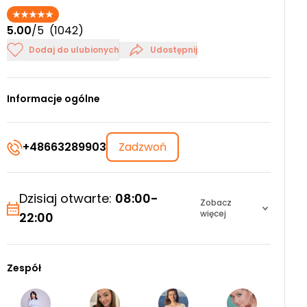
5.00
/5
(1042)
Dodaj do ulubionych
Udostępnij
Informacje ogólne
+48663289903
Zadzwoń
Dzisiaj otwarte:
08:00-
Zobacz
więcej
22:00
Zespół