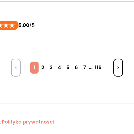
5.00
/5
1
2
3
4
5
6
7
...
116
e
Polityka prywatności