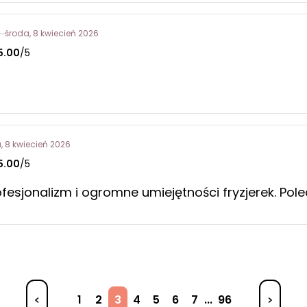
środa, 8 kwiecień 2026
5.00
/5
, 8 kwiecień 2026
5.00
/5
ofesjonalizm i ogromne umiejętności fryzjerek. Pol
1
2
3
4
5
6
7
...
96