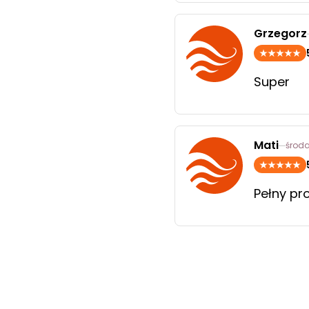
Grzegorz
Super
Mati
środa
Pełny pr