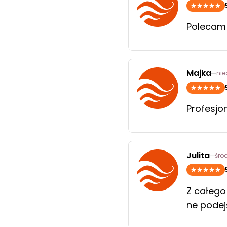
Polecam
Majka
nie
Profesjo
Julita
śro
Z całego
ne podej