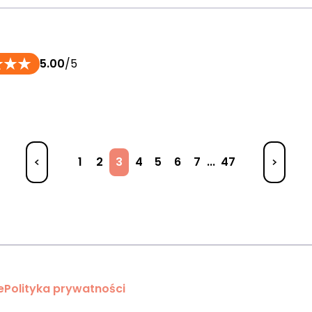
5.00
/5
1
2
3
4
5
6
7
...
47
e
Polityka prywatności