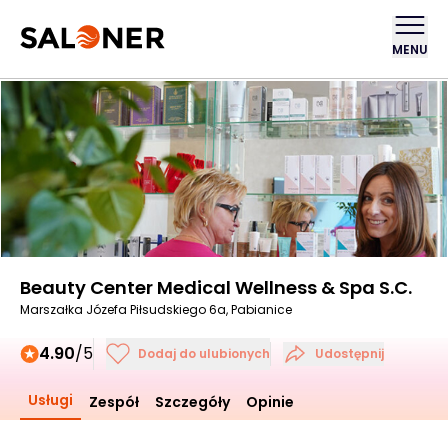
MENU
Beauty Center Medical Wellness & Spa S.C.
Marszałka Józefa Piłsudskiego 6a, Pabianice
4.90
/5
Dodaj do ulubionych
Udostępnij
Usługi
Zespół
Szczegóły
Opinie