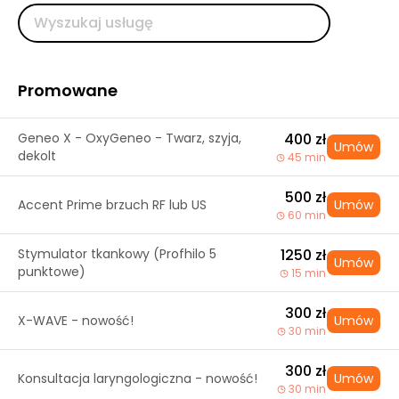
Promowane
Geneo X - OxyGeneo - Twarz, szyja,
400 zł
Umów
dekolt
45 min
500 zł
Accent Prime brzuch RF lub US
Umów
60 min
Stymulator tkankowy (Profhilo 5
1250 zł
Umów
punktowe)
15 min
300 zł
X-WAVE - nowość!
Umów
30 min
300 zł
Konsultacja laryngologiczna - nowość!
Umów
30 min