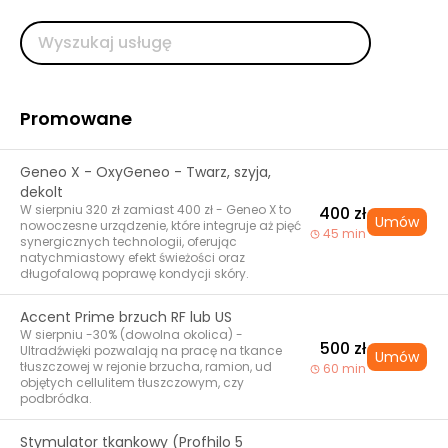
Promowane
Geneo X - OxyGeneo - Twarz, szyja,
dekolt
W sierpniu 320 zł zamiast 400 zł - Geneo X to
400 zł
Umów
nowoczesne urządzenie, które integruje aż pięć
45 min
synergicznych technologii, oferując
natychmiastowy efekt świeżości oraz
długofalową poprawę kondycji skóry.
Accent Prime brzuch RF lub US
W sierpniu -30% (dowolna okolica) -
500 zł
Ultradźwięki pozwalają na pracę na tkance
Umów
tłuszczowej w rejonie brzucha, ramion, ud
60 min
objętych cellulitem tłuszczowym, czy
podbródka.
Stymulator tkankowy (Profhilo 5