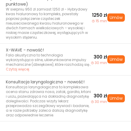
punktowe)
W sierpniu 950 zł zamiast 1250 zł - Hybrydowy
kwas hialuronowy to kompleks, powstały
1250 zł
Umów
poprzez połączenie cząsteczek
15 min
nieusieciowanego kwasu hialuronowego w
dwóch formach wielkościowych – wysokiej i
niskiej masie cząsteczkowej, występujących w
wysokim stężeniu.
X-WAVE - nowość!
Fala akustyczna to technologia
300 zł
Umów
wykorzystująca silne, ukierunkowane impulsy
30 min
mechaniczne (dźwiękowe), które rozchodzą się
w tkankach w postaci drgań. W medycynie
Czytaj więcej
fale akustyczne wykorzystywane są od wielu lat
m.in. w urologii, fizjoterapii oraz medycynie
Konsultacja laryngologiczna - nowość!
sportowej. Obecnie znalazły również
Konsultacja laryngologiczna to kompleksowa
zastosowanie w kosmetologii i medycynie
ocena stanu zdrowia nosa, zatok, gardła, krtani
estetycznej jako metoda wspierająca poprawę
300 zł
i uszu, pozwalająca na dokładną diagnostykę
wyglądu skóry, redukcję widoczności cellulitu
Umów
dolegliwości. Podczas wizyty lekarz
30 min
oraz modelowanie sylwetki.
przeprowadza szczegółowy wywiad i badanie,
a w razie potrzeby zaleca dalszą diagnostykę
oraz odpowiednie leczenie.