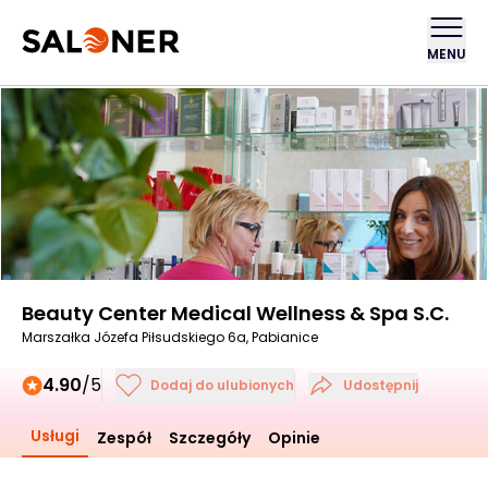
MENU
Beauty Center Medical Wellness & Spa S.C.
Marszałka Józefa Piłsudskiego 6a, Pabianice
4.90
/5
Dodaj do ulubionych
Udostępnij
Usługi
Zespół
Szczegóły
Opinie