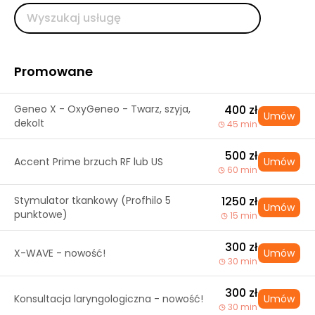
Promowane
Geneo X - OxyGeneo - Twarz, szyja,
400 zł
Umów
dekolt
45 min
500 zł
Accent Prime brzuch RF lub US
Umów
60 min
Stymulator tkankowy (Profhilo 5
1250 zł
Umów
punktowe)
15 min
300 zł
X-WAVE - nowość!
Umów
30 min
300 zł
Konsultacja laryngologiczna - nowość!
Umów
30 min