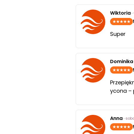
Wiktoria
Super
Dominika
Przepięk
ycona – 
Anna
sobo