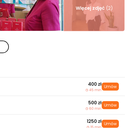
Więcej zdjęć
(2)
400 zł
Umów
45 min
500 zł
Umów
60 min
1250 zł
Umów
15 min