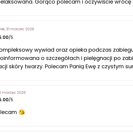
zrelaksowana. Gorąco polecam i oczywiście wrócę
rek, 31 marzec 2026
5.00
/5
ompleksowy wywiad oraz opieka podczas zabiegu
oinformowana o szczegółach i pielęgnacji po zab
nacji skóry twarzy. Polecam Panią Ewę z czystym s
22 marzec 2026
5.00
/5
olecam 😘