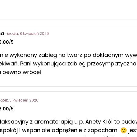
na
środa, 8 kwiecień 2026
5.00
/5
jnie wykonany zabieg na twarz po dokładnym wywi
ekiwań. Pani wykonująca zabieg przesympatyczna i
na pewno wrócę!
iątek, 3 kwiecień 2026
5.00
/5
laksacyjny z aromaterapią u p. Anety Król to cud
, spokój i wspaniałe odprężenie z zapachami 🙂 j