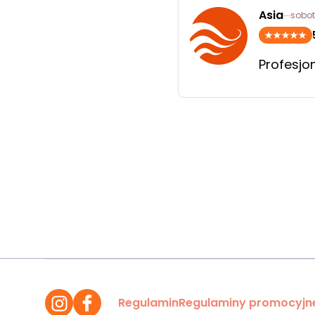
Asia
sobot
Profesjo
Regulamin
Regulaminy promocyjn