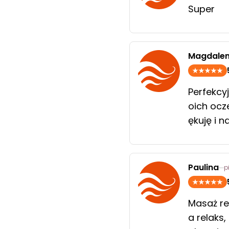
Super
Magdale
Perfekcy
oich ocz
ękuję i 
Paulina
p
Masaż re
a relaks