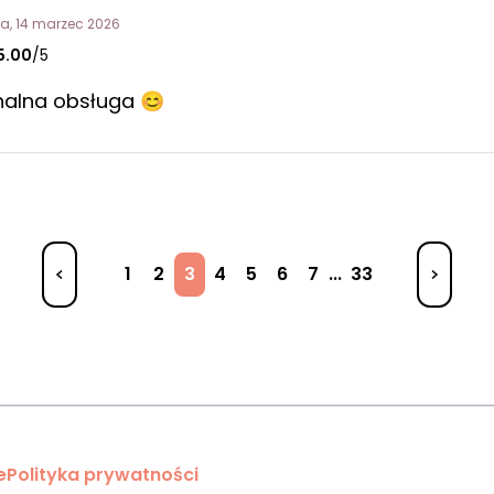
a, 14 marzec 2026
5.00
/5
nalna obsługa 😊
1
2
3
4
5
6
7
...
33
e
Polityka prywatności