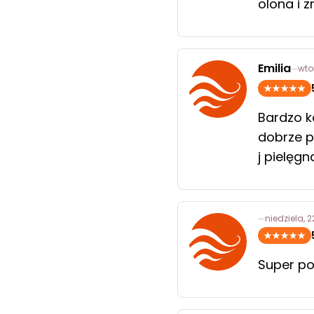
olona i 
Emilia
wto
Bardzo k
dobrze p
j pielęg
niedziela, 
Super p