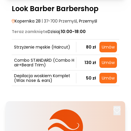
Look Barber Barbershop
Kopernika 28
| 37-700 Przemyśl
, Przemyśl
Teraz zamknięte
Dzisiaj:
10:00-18:00
Strzyżenie męskie (Haircut)
80 zł
Umów
Combo STANDARD (Combo H
130 zł
Umów
air+Beard Trim)
Depilacja woskiem Komplet
50 zł
Umów
(Wax nose & ears)