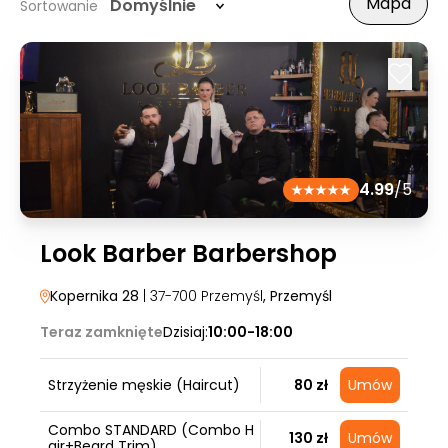
Mapa
Domyślnie
Sortowanie
4.99
/5
Look Barber Barbershop
Kopernika 28
| 37-700 Przemyśl
, Przemyśl
Teraz zamknięte
Dzisiaj:
10:00-18:00
Strzyżenie męskie (Haircut)
80 zł
Umów
Combo STANDARD (Combo H
130 zł
Umów
air+Beard Trim)