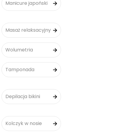
Manicure japoński
Masaż relaksacyjny
Wolumetria
Tamponada
Depilacja bikini
Kolczyk w nosie