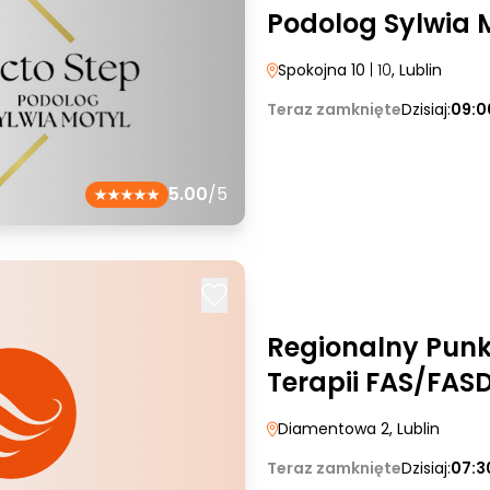
Podolog Sylwia 
Spokojna 10
| 10
, Lublin
Teraz zamknięte
Dzisiaj:
09:0
5.00
/5
Regionalny Punk
Terapii FAS/FASD
Diamentowa 2
, Lublin
Teraz zamknięte
Dzisiaj:
07:3