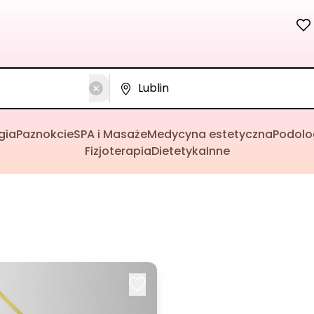
gia
Paznokcie
SPA i Masaże
Medycyna estetyczna
Podolo
Fizjoterapia
Dietetyka
Inne