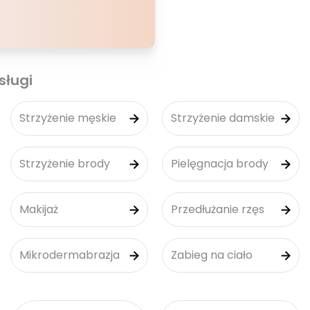
sługi
Strzyżenie męskie
Strzyżenie damskie
Strzyżenie brody
Pielęgnacja brody
Makijaż
Przedłużanie rzęs
Mikrodermabrazja
Zabieg na ciało