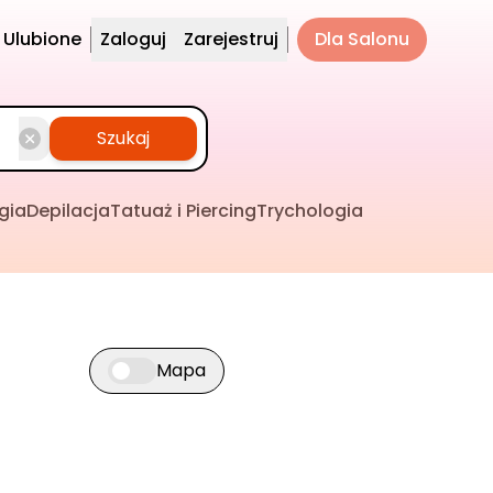
Ulubione
Zaloguj
Zarejestruj
Dla Salonu
Szukaj
gia
Depilacja
Tatuaż i Piercing
Trychologia
Mapa
Przełącz widok mapy