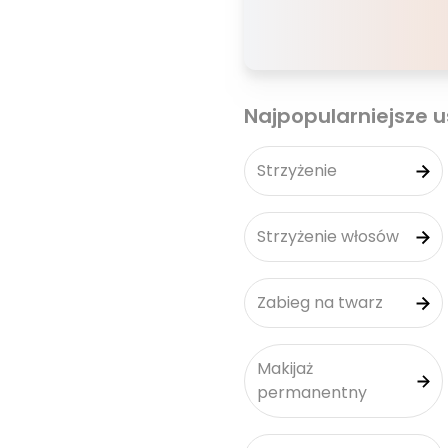
Najpopularniejsze u
Strzyżenie
Strzyżenie włosów
Zabieg na twarz
Makijaż
permanentny