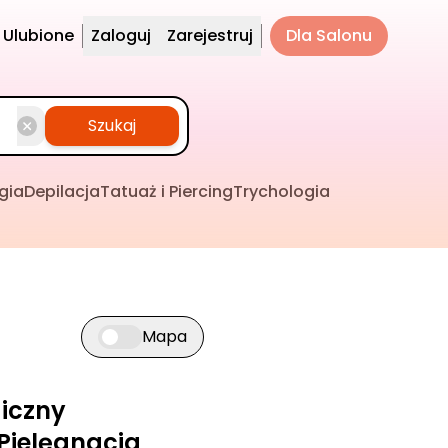
Ulubione
Zaloguj
Zarejestruj
Dla Salonu
Szukaj
gia
Depilacja
Tatuaż i Piercing
Trychologia
Mapa
Przełącz widok mapy
iczny
 Pielęgnacja