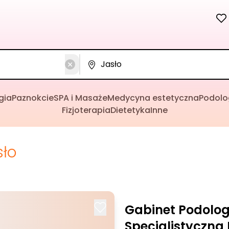
gia
Paznokcie
SPA i Masaże
Medycyna estetyczna
Podolo
Fizjoterapia
Dietetyka
Inne
sło
Gabinet Podolog
Specjalistyczna