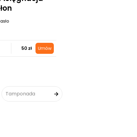
ałon
Jasło
50 zł
Umów
Tamponada