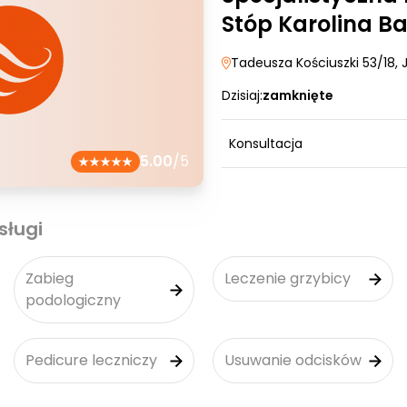
Stóp Karolina B
Tadeusza Kościuszki 53/18
, 
Dzisiaj:
zamknięte
Konsultacja
5.00
/5
sługi
Zabieg
Leczenie grzybicy
podologiczny
Pedicure leczniczy
Usuwanie odcisków