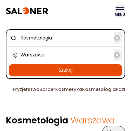
MENU
Szukaj
Fryzjerstwo
Barber
Kosmetyka
Kosmetologia
Pazno
Kosmetologia
Warszawa