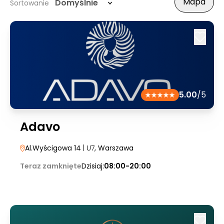
Mapa
Domyślnie
Sortowanie
5.00
/5
Adavo
Al.Wyścigowa 14
| U7
, Warszawa
Teraz zamknięte
Dzisiaj:
08:00-20:00