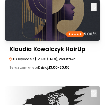
5.00
/5
Klaudia Kowalczyk HairUp
Ul. Odyńca 57
| Lok36 ( INOI)
, Warszawa
Teraz zamknięte
Dzisiaj:
13:00-20:00