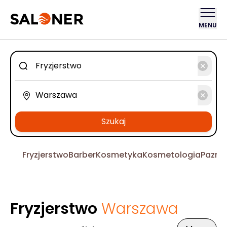
MENU
Szukaj
Fryzjerstwo
Barber
Kosmetyka
Kosmetologia
Pazno
Fryzjerstwo
Warszawa