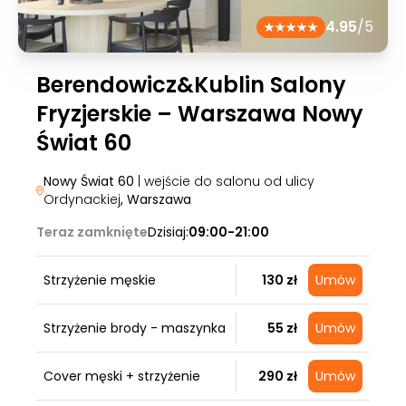
4.95
/5
Berendowicz&Kublin Salony
Fryzjerskie – Warszawa Nowy
Świat 60
Nowy Świat 60
| wejście do salonu od ulicy
Ordynackiej
, Warszawa
Teraz zamknięte
Dzisiaj:
09:00-21:00
Strzyżenie męskie
130 zł
Umów
Strzyżenie brody - maszynka
55 zł
Umów
Cover męski + strzyżenie
290 zł
Umów