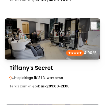
Teraz zamknięte
Dzisiaj:
08:00-20:00
4.90
/5
Tiffanyˈs Secret
Chłopickiego 11/13
| 3
, Warszawa
Teraz zamknięte
Dzisiaj:
09:00-21:00