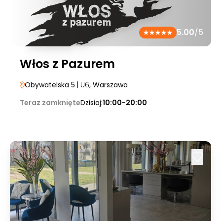
5.00
/5
Włos z Pazurem
Obywatelska 5
| U6
, Warszawa
Teraz zamknięte
Dzisiaj:
10:00-20:00