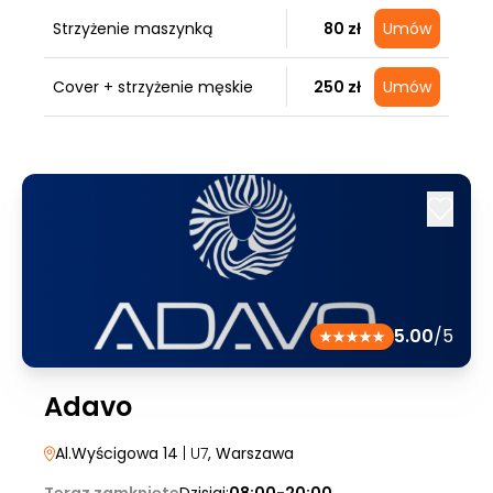
Strzyżenie maszynką
80 zł
Umów
Cover + strzyżenie męskie
250 zł
Umów
5.00
/5
Adavo
Al.Wyścigowa 14
| U7
, Warszawa