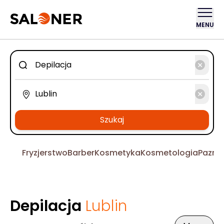
MENU
Szukaj
Fryzjerstwo
Barber
Kosmetyka
Kosmetologia
Pazno
Depilacja
Lublin