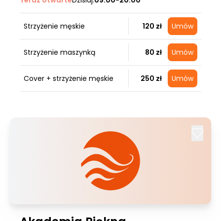
Teraz otwarte
Dzisiaj:
09:00-20:00
Strzyżenie męskie
120 zł
Umów
Strzyżenie maszynką
80 zł
Umów
Cover + strzyżenie męskie
250 zł
Umów