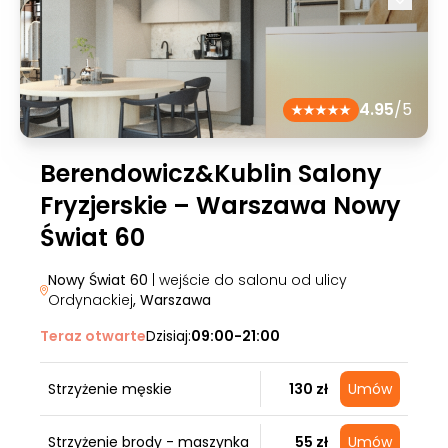
4.95
/5
Berendowicz&Kublin Salony
Fryzjerskie – Warszawa Nowy
Świat 60
Nowy Świat 60
| wejście do salonu od ulicy
Ordynackiej
, Warszawa
Teraz otwarte
Dzisiaj:
09:00-21:00
Strzyżenie męskie
130 zł
Umów
Strzyżenie brody - maszynka
55 zł
Umów