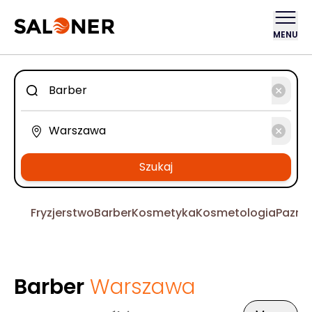
MENU
Szukaj
Fryzjerstwo
Barber
Kosmetyka
Kosmetologia
Pazno
Barber
Warszawa