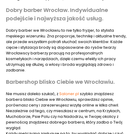
Dobry barber Wrocław. Indywidualne
podejście i najwyższa jakość usług.
Dobry barber we Wrocławiu to nie tylko fryzjer, to stylista
męskiego wizerunku. Zna proporcje, technikę i aktualne trendy,
ale przede wszystkim potrafi słuchać swoich klientów. Każde
cięcie i stylizacja brody są dopasowane do rysów twarzy.
Wrocławscy barberzy pracują na profesjonalnych
kosmetykach i narzędziach, dzięki czemu efekty ich pracy
utrzymują się dłużej, a włosy i broda wyglądają zdrowo i
zadbanie.
Barbershop blisko Ciebie we Wrocławiu.
Nie musisz daleko szukać, z
Saloner.pl
szybko znajdziesz
barbera blisko Ciebie we Wrocławiu, sprawdzisz opinie,
porównasz ceny i zarezerwujesz wizytę online w kilka chwil.
Niezależnie od tego, czy mieszkasz w centrum, na Krzykach,
Muchoborze, Psie Polu czy na Nadodrzu, w Twojej okolicy z
pewnością znajdziesz dobrego barbera, który zadba o Twój
wygląd.
Każdy mężczyzna zasługuje na to, by wyglądać dobrze i czuć