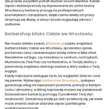
ale przede wszystkim potrafi słuchać swoich klientów. Każde
cięcie i stylizacja brody są dopasowane do rysów twarzy.
Wrocławscy barberzy pracują na profesjonalnych
kosmetykach i narzędziach, dzięki czemu efekty ich pracy
utrzymują się dłużej, a włosy i broda wyglądają zdrowo i
zadbanie.
Barbershop blisko Ciebie we Wrocławiu.
Nie musisz daleko szukać, z
Saloner.pl
szybko znajdziesz
barbera blisko Ciebie we Wrocławiu, sprawdzisz opinie,
porównasz ceny i zarezerwujesz wizytę online w kilka chwil.
Niezależnie od tego, czy mieszkasz w centrum, na Krzykach,
Muchoborze, Psie Polu czy na Nadodrzu, w Twojej okolicy z
pewnością znajdziesz dobrego barbera, który zadba o Twój
wygląd.
Każdy mężczyzna zasługuje na to, by wyglądać dobrze i czuć
się pewnie. Wybierając
barbera we Wrocławiu
, zyskujesz
gwarancję usług na najwyższym poziomie, precyzji w każdym
ruchu i atmosfery, w której naprawdę możesz się zrelaksować.
Doświadczeni barberzy pomogą Ci podkreślić Twój styl i
osobowość. Zarezerwuj wizytę już dziś i przekonaj się, jak wiele
może zmienić dobrze dobrane cięcie i perfekcyjnie
wystylizowana broda.