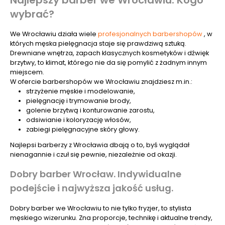
Najlepszy barber we Wrocławiu. Kogo
wybrać?
We Wrocławiu działa wiele
profesjonalnych barbershopów
, w
których męska pielęgnacja staje się prawdziwą sztuką.
Drewniane wnętrza, zapach klasycznych kosmetyków i dźwięk
brzytwy, to klimat, którego nie da się pomylić z żadnym innym
miejscem.
W ofercie barbershopów we Wrocławiu znajdziesz m.in.:
strzyżenie męskie i modelowanie,
pielęgnację i trymowanie brody,
golenie brzytwą i konturowanie zarostu,
odsiwianie i koloryzację włosów,
zabiegi pielęgnacyjne skóry głowy.
Najlepsi barberzy z Wrocławia dbają o to, byś wyglądał
nienagannie i czuł się pewnie, niezależnie od okazji.
Dobry barber Wrocław. Indywidualne
podejście i najwyższa jakość usług.
Dobry barber we Wrocławiu to nie tylko fryzjer, to stylista
męskiego wizerunku. Zna proporcje, technikę i aktualne trendy,