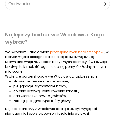
Odsiwianie
Najlepszy barber we Wrocławiu. Kogo
wybrać?
We Wrocławiu działa wiele
profesjonalnych barbershopów
, w
których męska pielęgnacja staje się prawdziwą sztuką.
Drewniane wnętrza, zapach klasycznych kosmetyków i dźwięk
brzytwy, to klimat, którego nie da się pomylić z żadnym innym
miejscem.
W ofercie barbershopów we Wrocławiu znajdziesz m.in.:
strzyżenie męskie i modelowanie,
pielęgnację i trymowanie brody,
golenie brzytwą i konturowanie zarostu,
odsiwianie i koloryzację włosów,
zabiegi pielęgnacyjne skóry głowy.
Najlepsi barberzy z Wrocławia dbają o to, byś wyglądał
nienagannie i czuł się pewnie, niezależnie od okazji.