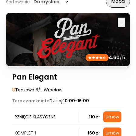
Mapa
Domyślnie
Sortowanie
4.60
/5
Pan Elegant
Tęczowa 6/1
, Wrocław
Teraz zamknięte
Dzisiaj:
10:00-16:00
RŻNIĘCIE KLASYCZNE
110 zł
Umów
KOMPLET 1
160 zł
Umów