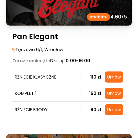
4.60
/5
Pan Elegant
Tęczowa 6/1
, Wrocław
Teraz zamknięte
Dzisiaj:
10:00-16:00
RŻNIĘCIE KLASYCZNE
110 zł
Umów
KOMPLET 1
160 zł
Umów
RŻNIĘCIE BRODY
80 zł
Umów