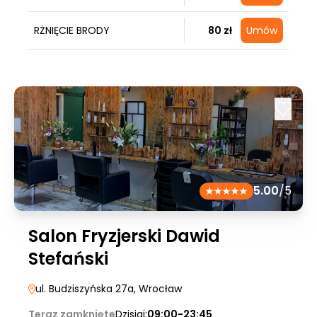
RŻNIĘCIE BRODY
80 zł
Umów
5.00
/5
Salon Fryzjerski Dawid
Stefański
ul. Budziszyńska 27a
, Wrocław
Teraz zamknięte
Dzisiaj:
09:00-23:45