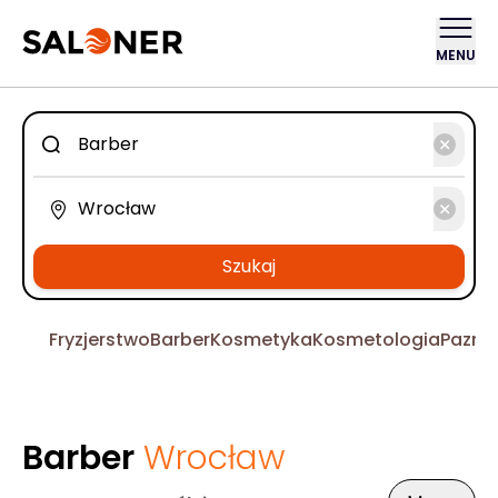
MENU
Szukaj
Fryzjerstwo
Barber
Kosmetyka
Kosmetologia
Pazno
Barber
Wrocław