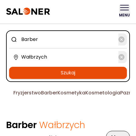
MENU
Szukaj
Fryzjerstwo
Barber
Kosmetyka
Kosmetologia
Pazno
Barber
Wałbrzych