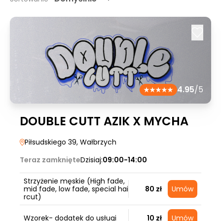
4.95
/5
DOUBLE CUTT AZIK X MYCHA
Piłsudskiego 39
, Wałbrzych
Teraz zamknięte
Dzisiaj:
09:00-14:00
Strzyżenie męskie (High fade,
mid fade, low fade, special hai
80 zł
Umów
rcut)
Wzorek- dodatek do usługi
10 zł
Umów