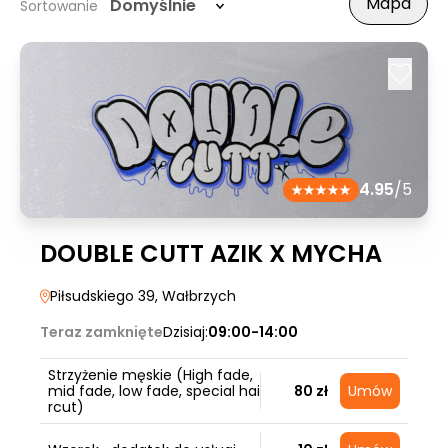
Mapa
Domyślnie
Sortowanie
4.95
/5
DOUBLE CUTT AZIK X MYCHA
Piłsudskiego 39
, Wałbrzych
Teraz zamknięte
Dzisiaj:
09:00-14:00
Strzyżenie męskie (High fade,
mid fade, low fade, special hai
80 zł
Umów
rcut)