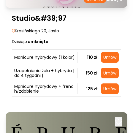
Studio&#39;97
Krasińskiego 20
, Jasło
Dzisiaj:
zamknięte
Manicure hybrydowy (1 kolor)
110 zł
Umów
Uzupełnienie żelu + hybryda |
150 zł
Umów
do 4 tygodni |
Manicure hybrydowy + frenc
125 zł
Umów
h/zdobienie