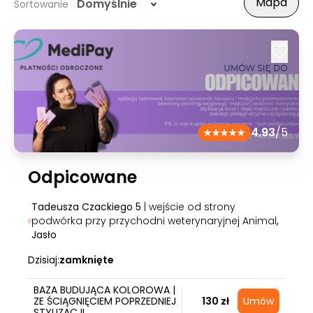
Mapa
Domyślnie
Sortowanie
4.93
/5
Odpicowane
Tadeusza Czackiego 5
| wejście od strony
podwórka przy przychodni weterynaryjnej Animal
,
Jasło
Dzisiaj:
zamknięte
BAZA BUDUJĄCA KOLOROWA |
ZE ŚCIĄGNIĘCIEM POPRZEDNIEJ
130 zł
Umów
STYLIZACJI