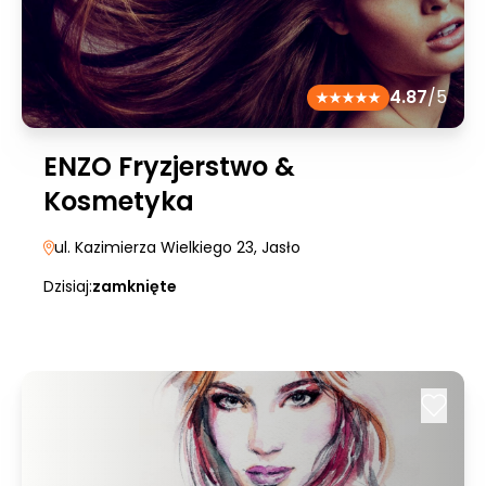
4.87
/5
ENZO Fryzjerstwo &
Kosmetyka
ul. Kazimierza Wielkiego 23
, Jasło
Dzisiaj:
zamknięte