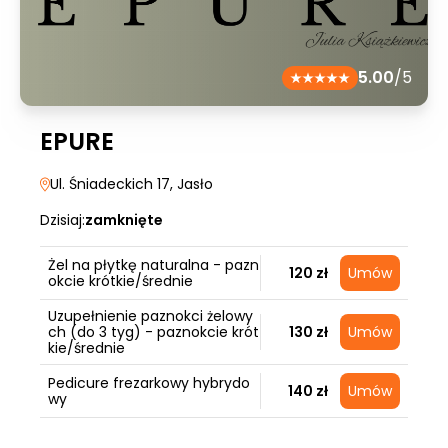
5.00
/5
EPURE
Ul. Śniadeckich 17
, Jasło
Dzisiaj:
zamknięte
Żel na płytkę naturalna - pazn
120 zł
Umów
okcie krótkie/średnie
Uzupełnienie paznokci żelowy
ch (do 3 tyg) - paznokcie krót
130 zł
Umów
kie/średnie
Pedicure frezarkowy hybrydo
140 zł
Umów
wy