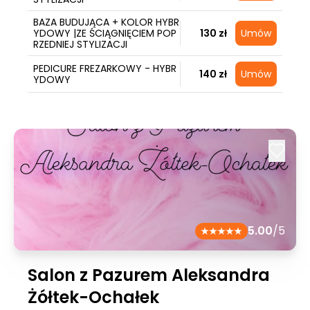
BAZA BUDUJĄCA + KOLOR HYBR
YDOWY |ZE ŚCIĄGNIĘCIEM POP
130 zł
Umów
RZEDNIEJ STYLIZACJI
PEDICURE FREZARKOWY - HYBR
140 zł
Umów
YDOWY
5.00
/5
Salon z Pazurem Aleksandra
Żółtek-Ochałek