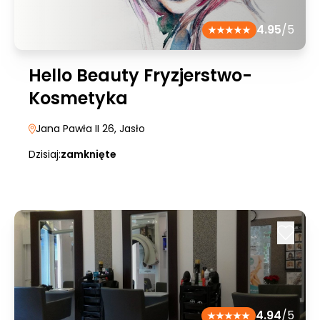
4.95
/5
Hello Beauty Fryzjerstwo-
Kosmetyka
Jana Pawła II 26
, Jasło
Dzisiaj:
zamknięte
4.94
/5