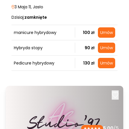
3 Maja 11
, Jasło
Dzisiaj:
zamknięte
manicure hybrydowy
100 zł
Umów
Hybryda stopy
90 zł
Umów
Pedicure hybrydowy
130 zł
Umów
5.00
/5