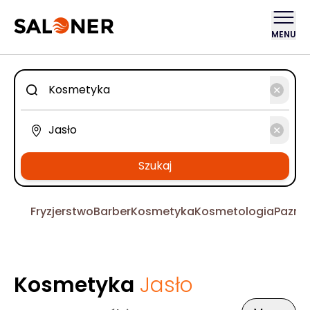
MENU
Szukaj
Fryzjerstwo
Barber
Kosmetyka
Kosmetologia
Pazno
Kosmetyka
Jasło