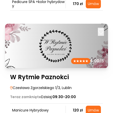
Pedicure SPA +kolor hybrydow
170 zł
Umów
y
5.00
/5
W Rytmie Paznokci
Czesława Zgorzelskiego 1/3
, Lublin
Teraz zamknięte
Dzisiaj:
09:30-20:00
Manicure Hybrydowy
120 zł
Umów