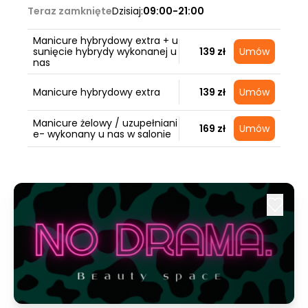
Teraz zamknięte
Dzisiaj:
09:00-21:00
Manicure hybrydowy extra + u
sunięcie hybrydy wykonanej u
139 zł
Umów
nas
Manicure hybrydowy extra
139 zł
Umów
Manicure żelowy / uzupełniani
169 zł
Umów
e- wykonany u nas w salonie