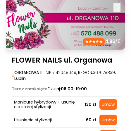
4.96
/5
FLOWER NAILS ul. Organowa
ORGANOWA 11
| NIP:7142048049, REGON:367078839
,
Lublin
Teraz zamknięte
Dzisiaj:
08:00-19:00
Manicure hybrydowy + usunię
130 zł
Umów
cie starej stylizacji
Usunięcie stylizacji
60 zł
Umów