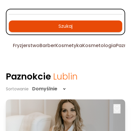
Szukaj
Fryzjerstwo
Barber
Kosmetyka
Kosmetologia
Pazno
Paznokcie
Lublin
Domyślnie
Sortowanie