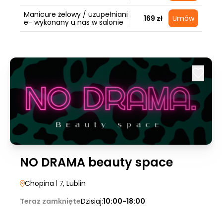
Manicure żelowy / uzupełniani
169 zł
Umów
e- wykonany u nas w salonie
NO DRAMA beauty space
Chopina
| 7
, Lublin
Teraz zamknięte
Dzisiaj:
10:00-18:00