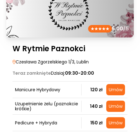
5.00
/5
W Rytmie Paznokci
Czesława Zgorzelskiego 1/3
, Lublin
Teraz zamknięte
Dzisiaj:
09:30-20:00
Manicure Hybrydowy
120 zł
Umów
Uzupełnienie żelu (paznokcie
140 zł
Umów
krótkie)
Pedicure + Hybryda
150 zł
Umów