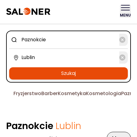
MENU
Szukaj
Fryzjerstwo
Barber
Kosmetyka
Kosmetologia
Pazno
Paznokcie
Lublin