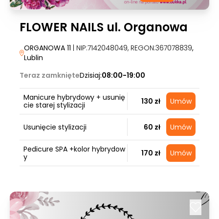
FLOWER NAILS ul. Organowa
ORGANOWA 11
| NIP:7142048049, REGON:367078839
,
Lublin
Teraz zamknięte
Dzisiaj:
08:00-19:00
Manicure hybrydowy + usunię
130 zł
Umów
cie starej stylizacji
Usunięcie stylizacji
60 zł
Umów
Pedicure SPA +kolor hybrydow
170 zł
Umów
y