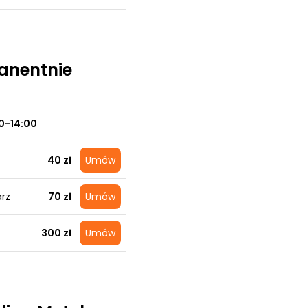
manentnie
0-14:00
40 zł
Umów
arz
70 zł
Umów
300 zł
Umów