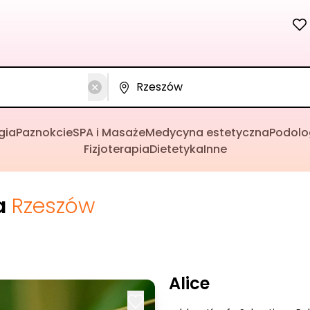
gia
Paznokcie
SPA i Masaże
Medycyna estetyczna
Podolo
Fizjoterapia
Dietetyka
Inne
a
Rzeszów
Alice