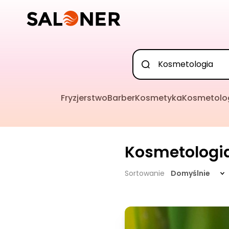
Fryzjerstwo
Barber
Kosmetyka
Kosmetolo
Kosmetologi
Sortowanie
Domyślnie