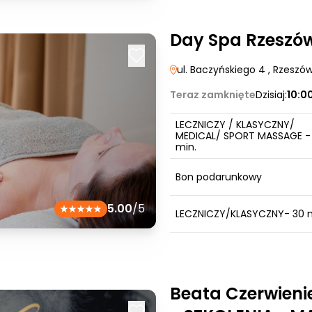
Day Spa Rzeszó
ul. Baczyńskiego 4
, Rzeszó
Teraz zamknięte
Dzisiaj:
10:0
LECZNICZY / KLASYCZNY/
MEDICAL/ SPORT MASSAGE -
min.
Bon podarunkowy
5.00
/5
LECZNICZY/KLASYCZNY- 30 m
Beata Czerwieni