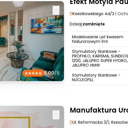
Efekt Motyla Pau
Kwiatkowskiego 4d/3
| Cich
Dzisiaj:
zamknięte
Modelowanie ust kwasem
hialuronowym 1ml
Stymulatory tkankowe -
PROFHILO, KARISMA, SUNEKO
1200, JALUPRO SUPER HYDRO,
JALUPRO HMW
5.00
/5
Stymulatory tkankowe -
NUCLEOFILL
Manufaktura Ur
Ul. Reformacka 3/1
, Rzeszów