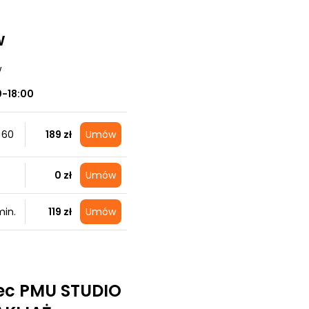
w
w
0-18:00
 60
189 zł
Umów
0 zł
Umów
in.
119 zł
Umów
ec PMU STUDIO