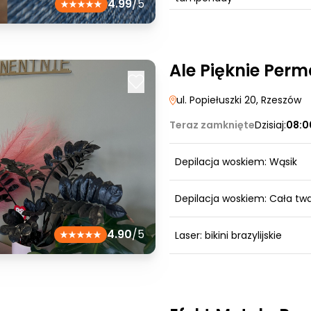
4.99
/5
Ale Pięknie Per
ul. Popiełuszki 20
, Rzeszów
Teraz zamknięte
Dzisiaj:
08:0
Depilacja woskiem: Wąsik
Depilacja woskiem: Cała tw
4.90
/5
Laser: bikini brazylijskie