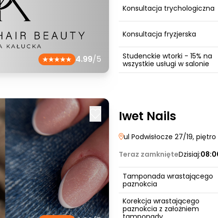
Konsultacja trychologiczna
Konsultacja fryzjerska
Studenckie wtorki - 15% na
4.99
/5
wszystkie usługi w salonie
Iwet Nails
ul Podwisłocze 27/19, piętro 
Teraz zamknięte
Dzisiaj:
08:0
Tamponada wrastającego
paznokcia
Korekcja wrastającego
paznokcia z założniem
tamponady