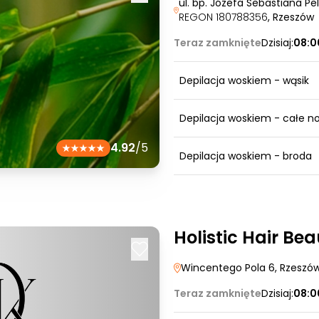
ul. bp. Józefa Sebastiana Pe
REGON 180788356
, Rzeszów
Teraz zamknięte
Dzisiaj:
08:0
Depilacja woskiem - wąsik
Depilacja woskiem - całe no
4.92
/5
Depilacja woskiem - broda
Holistic Hair Be
Wincentego Pola 6
, Rzeszó
Teraz zamknięte
Dzisiaj:
08:0