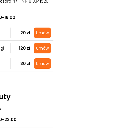
lczara 4/1
| NIP 8133415201
0-16:00
20 zł
Umów
gi
120 zł
Umów
30 zł
Umów
auty
w
0-22:00