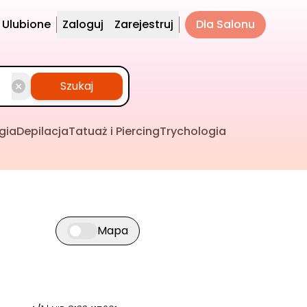
Ulubione
Zaloguj
Zarejestruj
Dla Salonu
Szukaj
gia
Depilacja
Tatuaż i Piercing
Trychologia
Mapa
Przełącz widok mapy