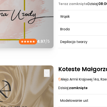
Teraz zamknięte
Dzisiaj:
08:0
Wąsik
Broda
4.97
/5
Depilacja twarzy
Koteste Małgorz
Aleja Armii Krajowej 14a
, Rz
Dzisiaj:
zamknięte
Modelowanie ust