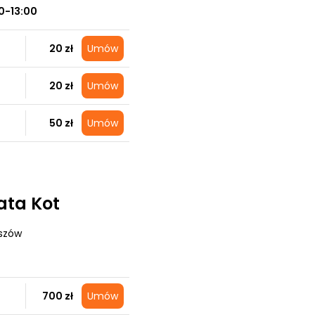
0-13:00
20 zł
Umów
20 zł
Umów
50 zł
Umów
ata Kot
eszów
700 zł
Umów