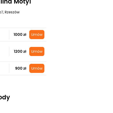
lina Motyl
a7
, Rzeszów
1000 zł
Umów
S
1200 zł
Umów
900 zł
Umów
ody