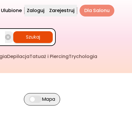
Ulubione
Zaloguj
Zarejestruj
Dla Salonu
Szukaj
gia
Depilacja
Tatuaż i Piercing
Trychologia
Mapa
Przełącz widok mapy