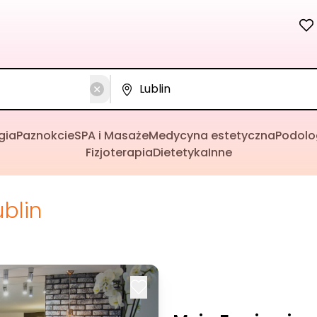
gia
Paznokcie
SPA i Masaże
Medycyna estetyczna
Podolo
Fizjoterapia
Dietetyka
Inne
ublin