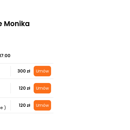
ie Monika
17:00
300 zł
Umów
120 zł
Umów
120 zł
Umów
e )