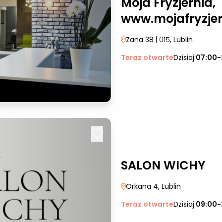
Moja Fryzjernia,
www.mojafryzjer
Zana 38
| 015
, Lublin
Teraz otwarte
Dzisiaj:
07:00-
SALON WICHY
Orkana 4
, Lublin
Teraz otwarte
Dzisiaj:
09:00-