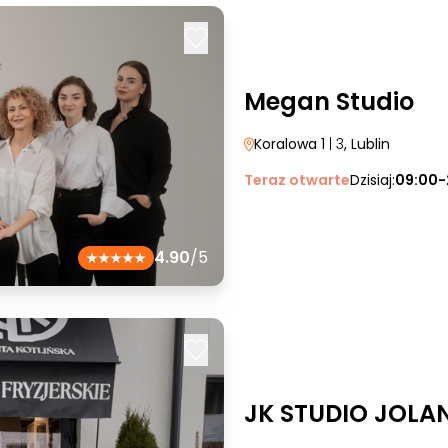
Megan Studio
Koralowa 1
| 3
, Lublin
Teraz otwarte
Dzisiaj:
09:00-
4.90
/5
JK STUDIO JOLA