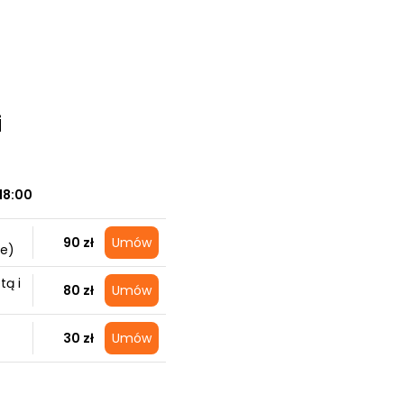
i
18:00
90 zł
Umów
ie)
tą i
80 zł
Umów
30 zł
Umów