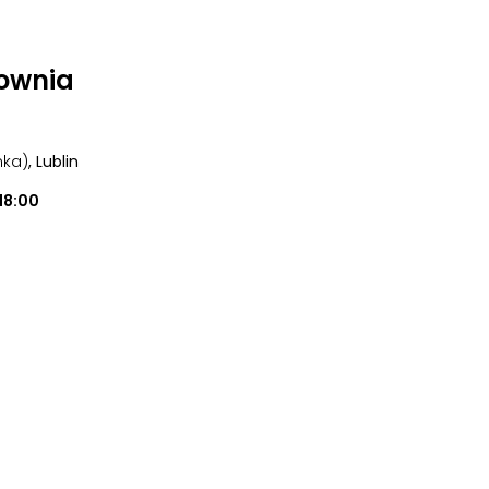
ownia
nka)
, Lublin
18:00