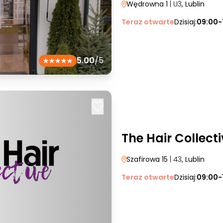
Wędrowna 1
| U3
, Lublin
Teraz otwarte
Dzisiaj:
09:00-
5.00
/5
The Hair Collecti
Szafirowa 15
| 43
, Lublin
Teraz otwarte
Dzisiaj:
09:00-