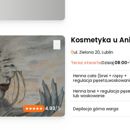
Kosmetyka u An
ul. Zielona 20
, Lublin
Teraz otwarte
Dzisiaj:
08:00-
Henna cała (brwi + rzęsy +
regulacja pęseta,woskowan
Henna brwi + regulacja pęse
lub woskowanie
4.93
/5
Depilacja górna warga