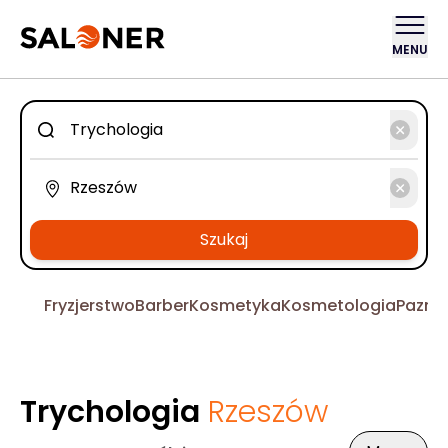
MENU
Szukaj
Fryzjerstwo
Barber
Kosmetyka
Kosmetologia
Pazno
Trychologia
Rzeszów