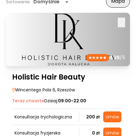
Mapa
Domyślnie
Sortowanie
4.99
/5
Holistic Hair Beauty
Wincentego Pola 6
, Rzeszów
Teraz otwarte
Dzisiaj:
09:00-22:00
Konsultacja trychologiczna
200 zł
Umów
Konsultacja fryzjerska
0 zł
Umów