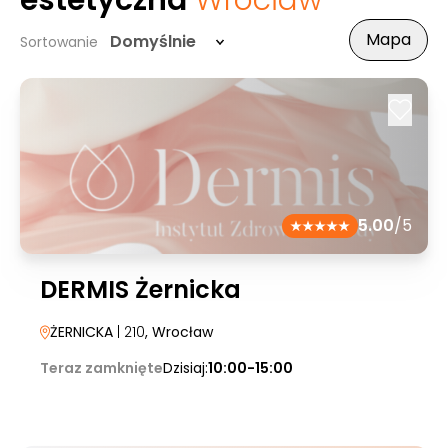
estetyczna
Wrocław
Mapa
Domyślnie
Sortowanie
5.00
/5
DERMIS Żernicka
ŻERNICKA
| 210
, Wrocław
Teraz zamknięte
Dzisiaj:
10:00-15:00