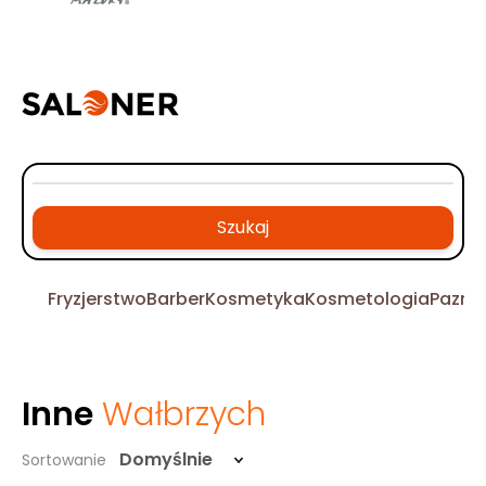
Szukaj
Fryzjerstwo
Barber
Kosmetyka
Kosmetologia
Pazno
Inne
Wałbrzych
Domyślnie
Sortowanie