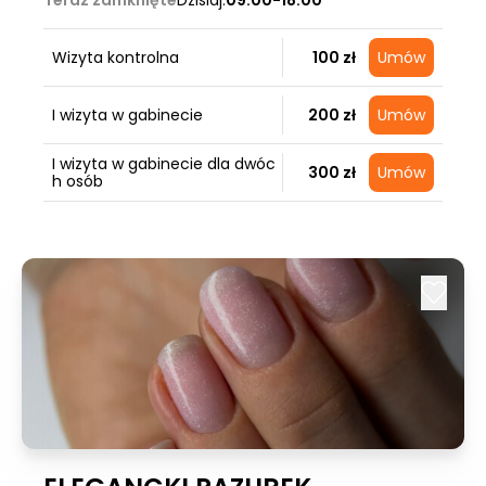
Teraz zamknięte
Dzisiaj:
09:00-18:00
Wizyta kontrolna
100 zł
Umów
I wizyta w gabinecie
200 zł
Umów
I wizyta w gabinecie dla dwóc
300 zł
Umów
h osób