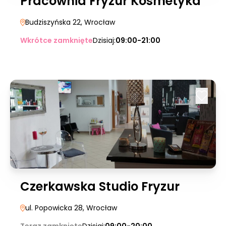
Pracownia Fryzur Kosmetyka
Budziszyńska 22
, Wrocław
Wkrótce zamknięte
Dzisiaj:
09:00-21:00
Czerkawska Studio Fryzur
ul. Popowicka 28
, Wrocław