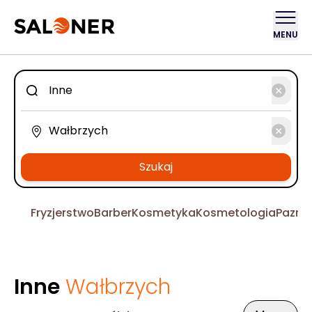
MENU
Szukaj
Fryzjerstwo
Barber
Kosmetyka
Kosmetologia
Pazno
Inne
Wałbrzych