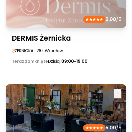
5.00
/5
DERMIS Żernicka
ŻERNICKA
| 210
, Wrocław
Teraz zamknięte
Dzisiaj:
09:00-19:00
5.00
/5