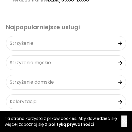
Teraz zamknięte
Dzisiaj:
09:00-20:00
Najpopularniejsze usługi
Strzyżenie
Strzyżenie męskie
Strzyżenie damskie
Koloryzacja
Ta strona korzysta z plików cookies. Aby dowiedzieć się
Strzyżenie włosów
więcej zapoznaj się z
polityką prywatności