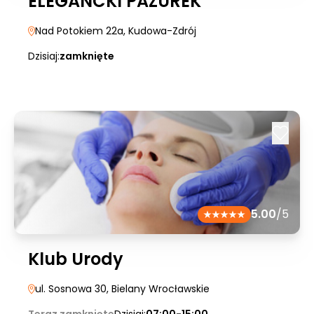
ELEGANCKI PAZUREK
Nad Potokiem 22a
, Kudowa-Zdrój
Dzisiaj:
zamknięte
5.00
/5
Klub Urody
ul. Sosnowa 30
, Bielany Wrocławskie