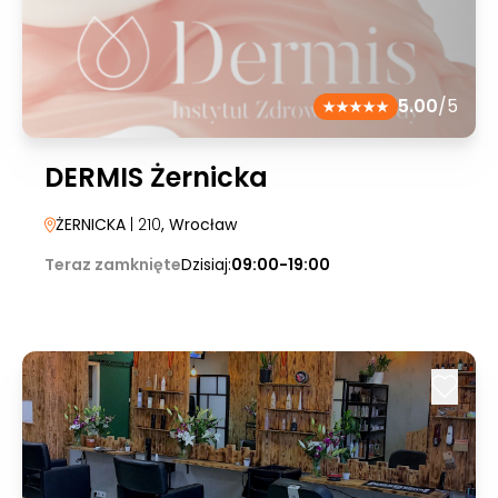
5.00
/5
DERMIS Żernicka
ŻERNICKA
| 210
, Wrocław
Teraz zamknięte
Dzisiaj:
09:00-19:00