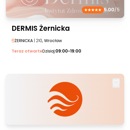
5.00
/5
DERMIS Żernicka
ŻERNICKA
| 210
, Wrocław
Teraz otwarte
Dzisiaj:
09:00-19:00