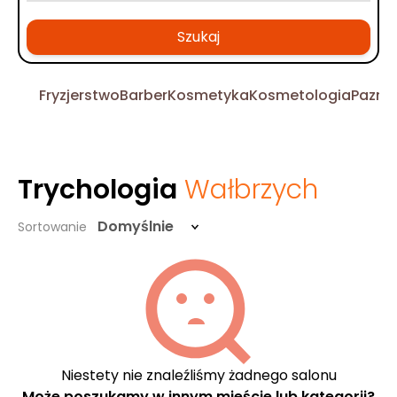
Szukaj
Fryzjerstwo
Barber
Kosmetyka
Kosmetologia
Pazno
Trychologia
Wałbrzych
Domyślnie
Sortowanie
Niestety nie znaleźliśmy żadnego salonu
Może poszukamy w innym mieście lub kategorii?