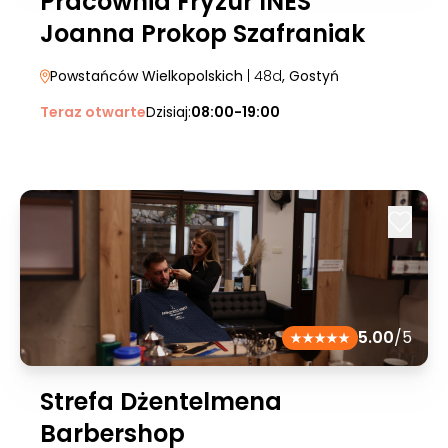
Pracownia Fryzur INES
Joanna Prokop Szafraniak
Powstańców Wielkopolskich
| 48d
, Gostyń
Teraz otwarte
Dzisiaj:
08:00-19:00
5.00
/5
Strefa Dżentelmena
Barbershop