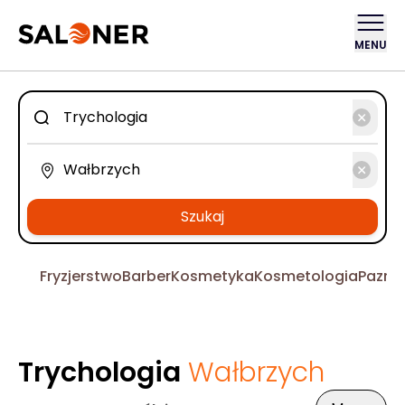
MENU
Szukaj
Fryzjerstwo
Barber
Kosmetyka
Kosmetologia
Pazno
Trychologia
Wałbrzych