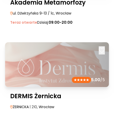
Akademia Metamorfozy
ul. Dźwirzyńska 9-13 / 1c
, Wrocław
Teraz otwarte
Dzisiaj:
09:00-20:00
5.00
/5
DERMIS Żernicka
ŻERNICKA
| 210
, Wrocław