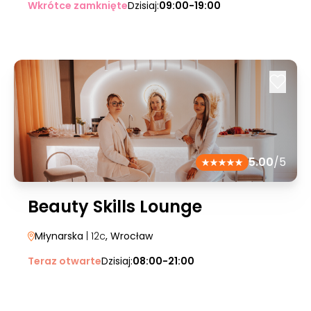
Wkrótce zamknięte
Dzisiaj:
09:00-19:00
5.00
/5
Beauty Skills Lounge
Młynarska
| 12c
, Wrocław
Teraz otwarte
Dzisiaj:
08:00-21:00