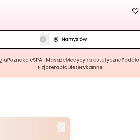
gia
Paznokcie
SPA i Masaże
Medycyna estetyczna
Podolo
Fizjoterapia
Dietetyka
Inne