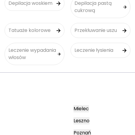
Depilacja woskiem
Depilacja pastą
cukrową
Tatuaże kolorowe
Przekłuwanie uszu
Leczenie wypadania
Leczenie łysienia
włosów
Mielec
Leszno
Poznań