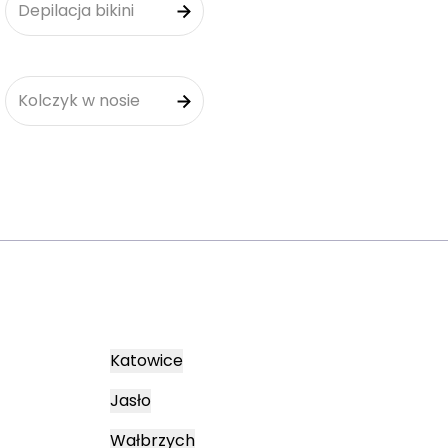
Depilacja bikini
Kolczyk w nosie
Katowice
Jasło
Wałbrzych