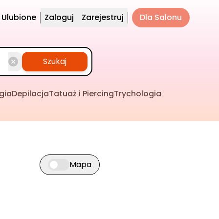
Ulubione
Zaloguj
Zarejestruj
Dla Salonu
Szukaj
gia
Depilacja
Tatuaż i Piercing
Trychologia
Mapa
Przełącz widok mapy