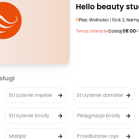
Hello beauty stu
Plac Wolności
| 6lok.3
, Nam
Teraz otwarte
Dzisiaj:
08:00-
sługi
Strzyżenie męskie
Strzyżenie damskie
Strzyżenie brody
Pielęgnacja brody
Makijaż
Przedłużanie rzęs