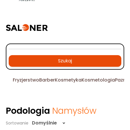
Szukaj
Fryzjerstwo
Barber
Kosmetyka
Kosmetologia
Pazno
Podologia
Namysłów
Domyślnie
Sortowanie