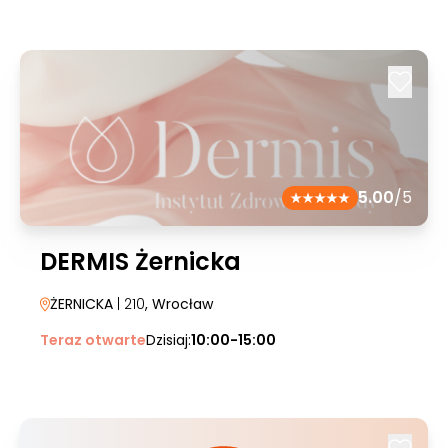
5.00
/5
DERMIS Żernicka
ŻERNICKA
| 210
, Wrocław
Teraz otwarte
Dzisiaj:
10:00-15:00