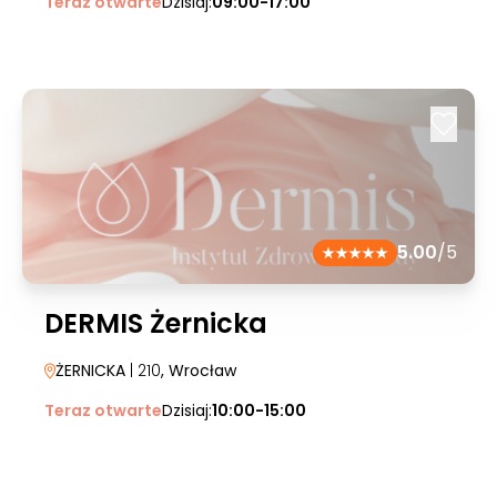
Teraz otwarte
Dzisiaj:
09:00-17:00
5.00
/5
DERMIS Żernicka
ŻERNICKA
| 210
, Wrocław
Teraz otwarte
Dzisiaj:
10:00-15:00