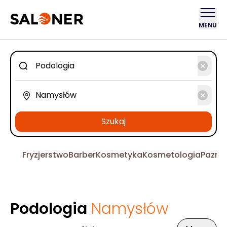
MENU
Szukaj
Fryzjerstwo
Barber
Kosmetyka
Kosmetologia
Pazno
Podologia
Namysłów