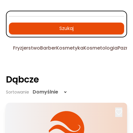
Szukaj
Fryzjerstwo
Barber
Kosmetyka
Kosmetologia
Pazno
Dąbcze
Domyślnie
Sortowanie