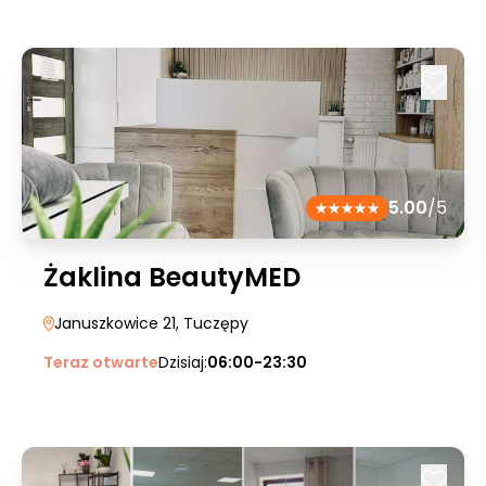
5.00
/5
Żaklina BeautyMED
Januszkowice 21
, Tuczępy
Teraz otwarte
Dzisiaj:
06:00-23:30