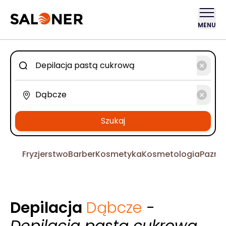
MENU
Szukaj
Fryzjerstwo
Barber
Kosmetyka
Kosmetologia
Pazno
Depilacja
Dąbcze
-