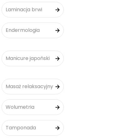
Laminacja brwi
Endermologia
Manicure japoński
Masaż relaksacyjny
Wolumetria
Tamponada