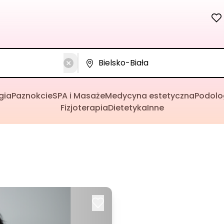
gia
Paznokcie
SPA i Masaże
Medycyna estetyczna
Podolo
Fizjoterapia
Dietetyka
Inne