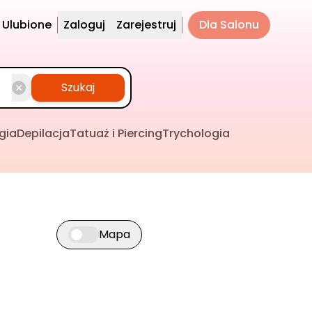
Ulubione
Zaloguj
Zarejestruj
Dla Salonu
Szukaj
gia
Depilacja
Tatuaż i Piercing
Trychologia
Mapa
Przełącz widok mapy