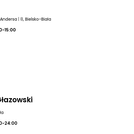
 Andersa
| 8
, Bielsko-Biała
0-15:00
 Głazowski
ła
0-24:00