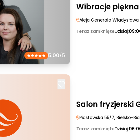
Wibracje piękna
Aleja Generała Władysława
Teraz zamknięte
Dzisiaj:
09:0
5.00
/5
Salon fryzjerski
Piastowska 55/7
, Bielsko-Bia
Teraz zamknięte
Dzisiaj:
06:0