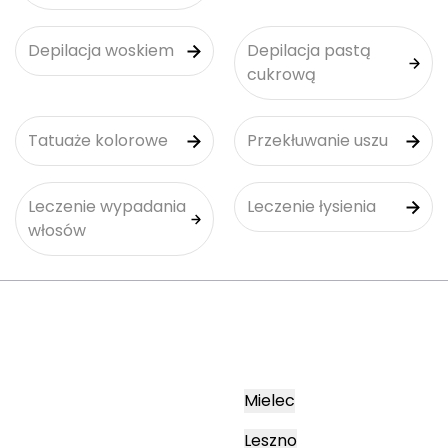
Depilacja woskiem
Depilacja pastą
cukrową
Tatuaże kolorowe
Przekłuwanie uszu
Leczenie wypadania
Leczenie łysienia
włosów
Mielec
Leszno