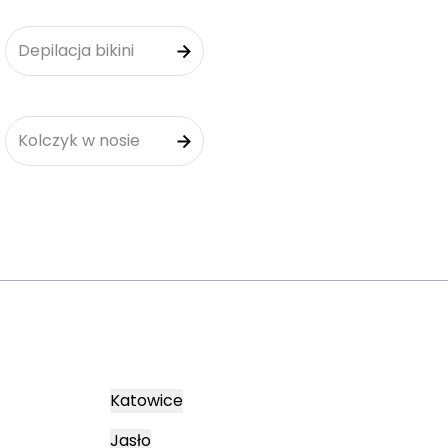
Depilacja bikini
Kolczyk w nosie
Katowice
Jasło