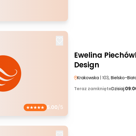
Ewelina Piechów
Design
Krakowska
| 103
, Bielsko-Biał
Teraz zamknięte
Dzisiaj:
09:0
5.00
/5