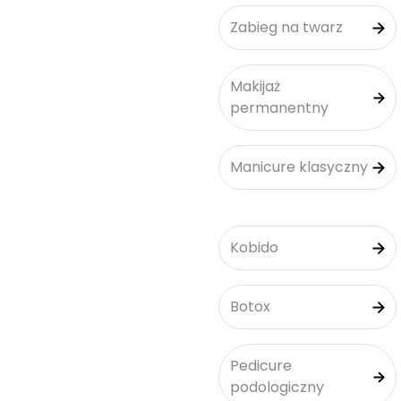
Zabieg na twarz
Makijaż
permanentny
Manicure klasyczny
Kobido
Botox
Pedicure
podologiczny