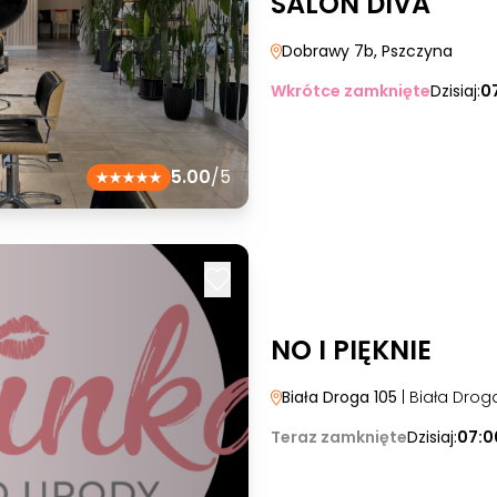
SALON DIVA
Dobrawy 7b
, Pszczyna
Wkrótce zamknięte
Dzisiaj:
0
5.00
/5
NO I PIĘKNIE
Biała Droga 105
| Biała Drog
Teraz zamknięte
Dzisiaj:
07:0