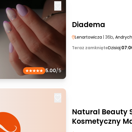
Diadema
Lenartowicza
| 36b
, Andryc
Teraz zamknięte
Dzisiaj:
07:0
5.00
/5
Natural Beauty 
Kosmetyczny Ma