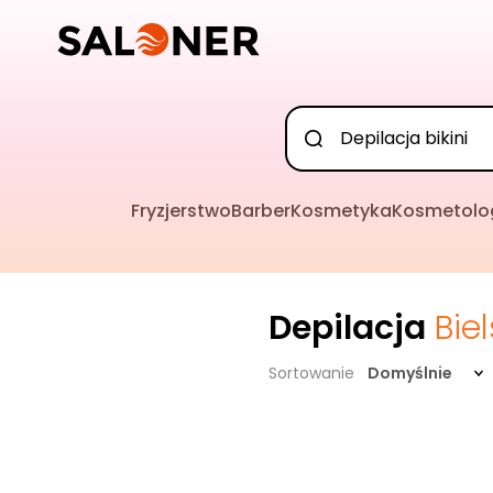
Fryzjerstwo
Barber
Kosmetyka
Kosmetolo
Depilacja
Bie
Sortowanie
Domyślnie