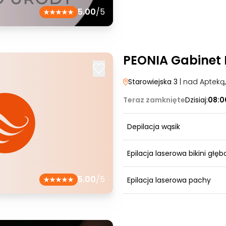
5.00
/5
PEONIA Gabinet
Starowiejska 3
| nad Apteką
Teraz zamknięte
Dzisiaj:
08:0
Depilacja wąsik
Epilacja laserowa bikini głęb
5.00
/5
Epilacja laserowa pachy