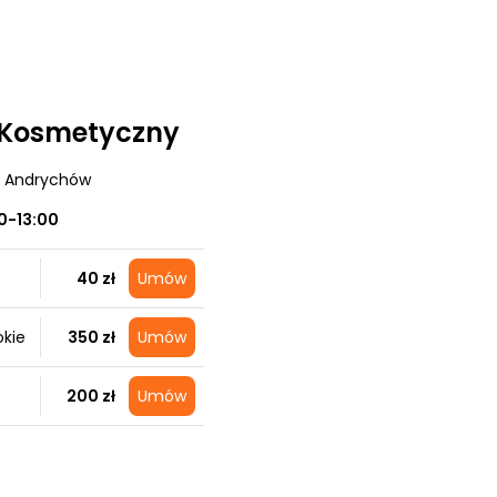
 Kosmetyczny
, Andrychów
0-13:00
40 zł
Umów
okie
350 zł
Umów
200 zł
Umów