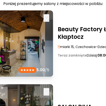
Poniżej prezentujemy salony z miejscowości w pobliżu:
Beauty Factory 
Kłaptocz
miarki 15
, Czechowice-Dzie
Teraz zamknięte
Dzisiaj:
08:0
5.00
/5