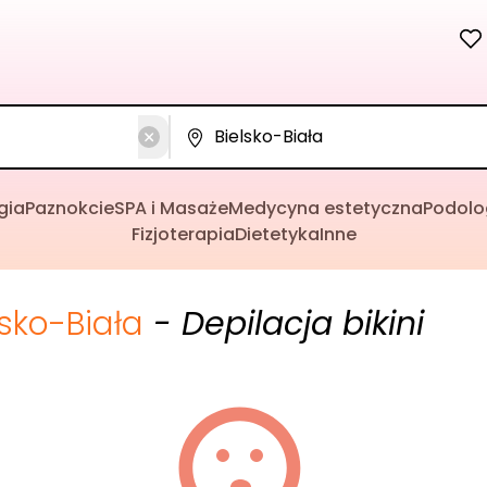
gia
Paznokcie
SPA i Masaże
Medycyna estetyczna
Podolo
Fizjoterapia
Dietetyka
Inne
lsko-Biała
- Depilacja bikini