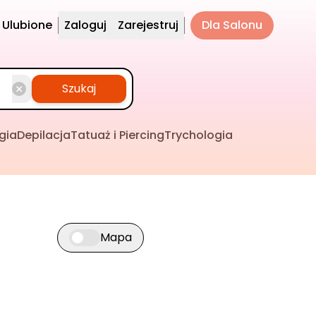
Ulubione
Zaloguj
Zarejestruj
Dla Salonu
Szukaj
gia
Depilacja
Tatuaż i Piercing
Trychologia
Mapa
Przełącz widok mapy