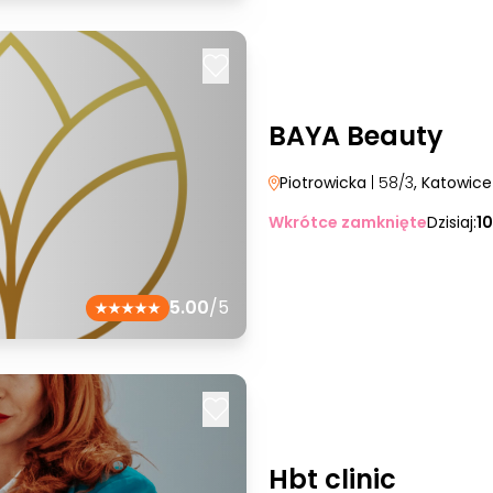
BAYA Beauty
Piotrowicka
| 58/3
, Katowice
Wkrótce zamknięte
Dzisiaj:
1
5.00
/5
Hbt clinic