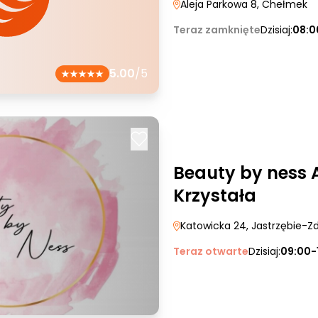
Aleja Parkowa 8
, Chełmek
Teraz zamknięte
Dzisiaj:
08:0
5.00
/5
Beauty by ness 
Krzystała
Katowicka 24
, Jastrzębie-Zd
Teraz otwarte
Dzisiaj:
09:00-