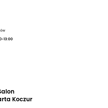
hów
0-13:00
Salon
rta Koczur