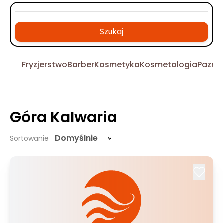
Szukaj
Fryzjerstwo
Barber
Kosmetyka
Kosmetologia
Pazno
Góra Kalwaria
Domyślnie
Sortowanie