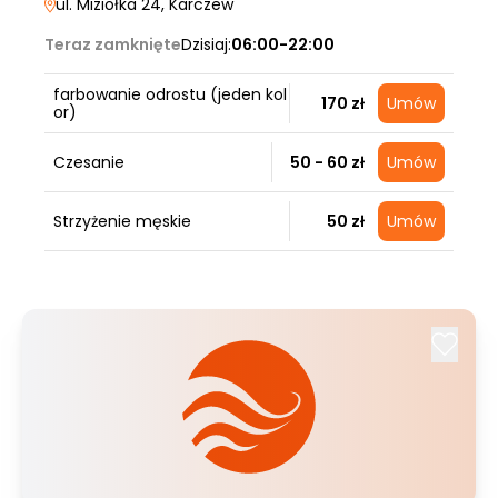
ul. Miziołka 24
, Karczew
Teraz zamknięte
Dzisiaj:
06:00-22:00
farbowanie odrostu (jeden kol
170 zł
Umów
or)
Czesanie
50 - 60 zł
Umów
Strzyżenie męskie
50 zł
Umów