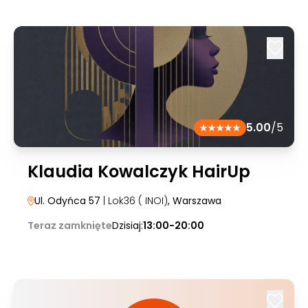
5.00
/5
Klaudia Kowalczyk HairUp
Ul. Odyńca 57
| Lok36 ( INOI)
, Warszawa
Teraz zamknięte
Dzisiaj:
13:00-20:00