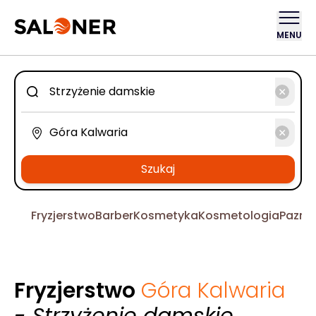
MENU
Szukaj
Fryzjerstwo
Barber
Kosmetyka
Kosmetologia
Pazno
Fryzjerstwo
Góra Kalwaria