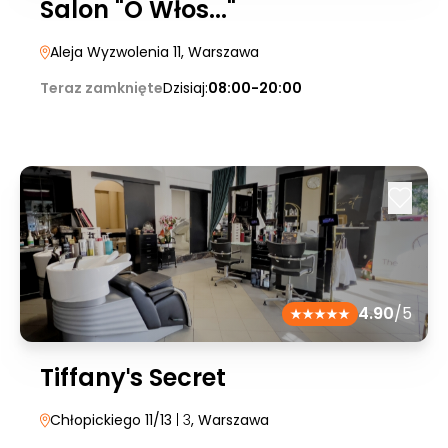
Salon "O Włos..."
Aleja Wyzwolenia 11
, Warszawa
Teraz zamknięte
Dzisiaj:
08:00-20:00
4.90
/5
Tiffanyˈs Secret
Chłopickiego 11/13
| 3
, Warszawa