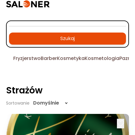
Szukaj
Fryzjerstwo
Barber
Kosmetyka
Kosmetologia
Pazno
Strażów
Domyślnie
Sortowanie