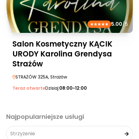
5.00
/5
Salon Kosmetyczny KĄCIK
URODY Karolina Grendysa
Strażów
STRAŻÓW 325A
, Strażów
Teraz otwarte
Dzisiaj:
08:00-12:00
Najpopularniejsze usługi
Strzyżenie