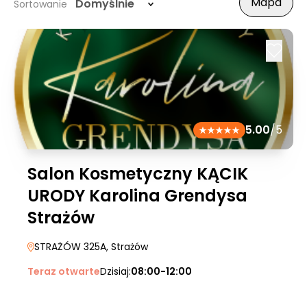
Mapa
Domyślnie
Sortowanie
5.00
/5
Salon Kosmetyczny KĄCIK
URODY Karolina Grendysa
Strażów
STRAŻÓW 325A
, Strażów
Teraz otwarte
Dzisiaj:
08:00-12:00