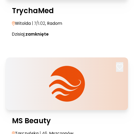
TrychaMed
Witolda
| 7/1.02
, Radom
Dzisiaj:
zamknięte
MS Beauty
Tarczyńska
| 46
, Mszczonów