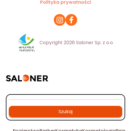
Polityka prywatności
Copyright 2026 Saloner Sp. z o.o.
Szukaj
Fryzjerstwo
Barber
Kosmetyka
Kosmetologia
Pazno