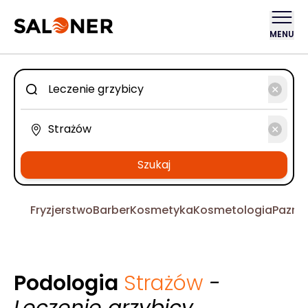
MENU
Szukaj
Fryzjerstwo
Barber
Kosmetyka
Kosmetologia
Pazno
Podologia
Strażów
-