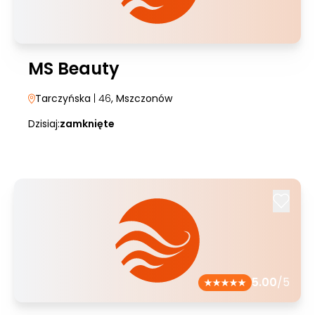
MS Beauty
Tarczyńska
| 46
, Mszczonów
Dzisiaj:
zamknięte
5.00
/5