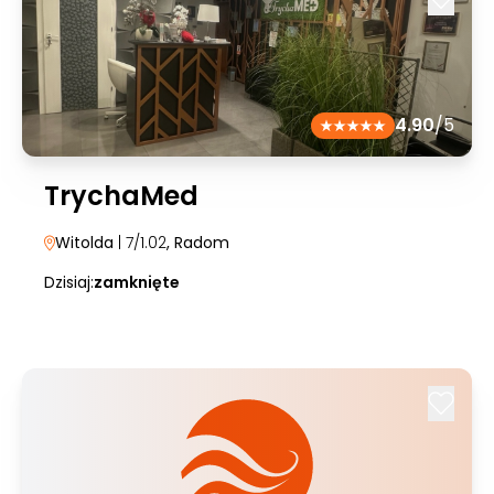
4.90
/5
TrychaMed
Witolda
| 7/1.02
, Radom
Dzisiaj:
zamknięte