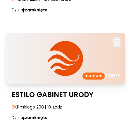
Dzisiaj:
zamknięte
5.00
/5
ESTILO GABINET URODY
Kilinskiego 298
| 10
, Łódź
Dzisiaj:
zamknięte